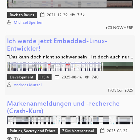
Back to Basics
2021-12-29
7.5k
Michael Sperber
rC3 NOWHERE
Ich werde jetzt Embedded-Linux-
Entwickler!
“Das kann doch nicht so schwer sein - ist doch auch nur…
Development
HS 4
2025-08-16
740
Andreas Mützel
FrOSCon 2025
Markenanmeldungen und -recherche
(Crash-Kurs)
Politics, Society and Ethics
ZKM Vortragssaal
2025-06-22
199