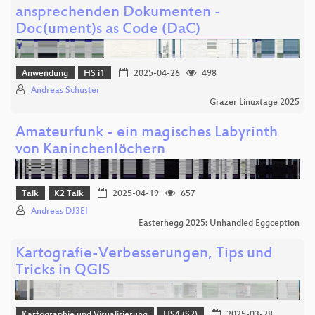
ansprechenden Dokumenten -
Doc(ument)s as Code (DaC)
Anwendung
HS i1
2025-04-26
498
Andreas Schuster
Grazer Linuxtage 2025
Amateurfunk - ein magisches Labyrinth
von Kaninchenlöchern
Talk
K2 Talk
2025-04-19
657
Andreas DJ3EI
Easterhegg 2025: Unhandled Eggception
Kartografie-Verbesserungen, Tips und
Tricks in QGIS
Kartographie und Visualisierung
HS4 (S2)
2025-03-28