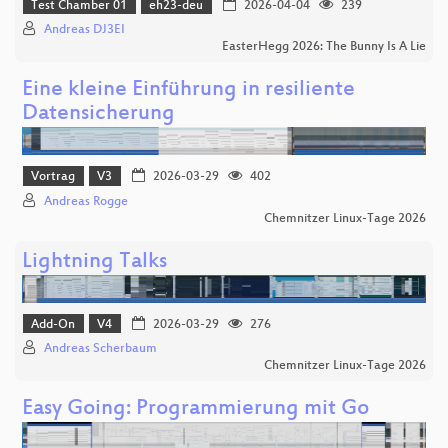
Test Chamber 01
eh23-deu
2026-04-04
239
Andreas DJ3EI
EasterHegg 2026: The Bunny Is A Lie
Eine kleine Einführung in resiliente
Datensicherung
Vortrag
V3
2026-03-29
402
Andreas Rogge
Chemnitzer Linux-Tage 2026
Lightning Talks
Add-On
V4
2026-03-29
276
Andreas Scherbaum
Chemnitzer Linux-Tage 2026
Easy Going: Programmierung mit Go