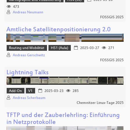
473
Andreas Neumann
FOSSGIS 2025
Amtliche Satellitenpositionierung 2.0
Routing und Mobilität
HS1 (Aula)
2025-03-27
271
Andreas Gerschwitz
FOSSGIS 2025
Lightning Talks
Add-On
V1
2025-03-23
285
Andreas Scherbaum
Chemnitzer Linux-Tage 2025
TFTP und der Zauberlehrling: Einführung
in Netzprotokolle