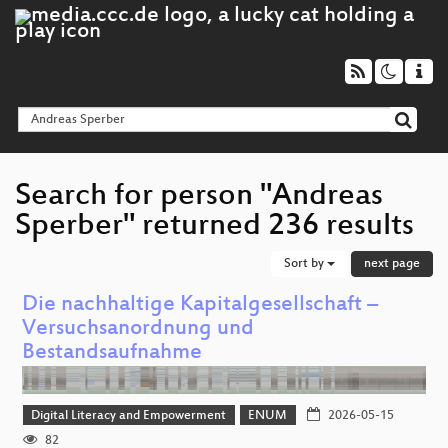
Search for person "Andreas
Sperber" returned 236 results
Sort by
next page
Die nachhaltige Kapitalgesellschaft –
Versuchsanordnung und
Bestandsaufnahme
Digital Literacy and Empowerment
ENUM
2026-05-15
82