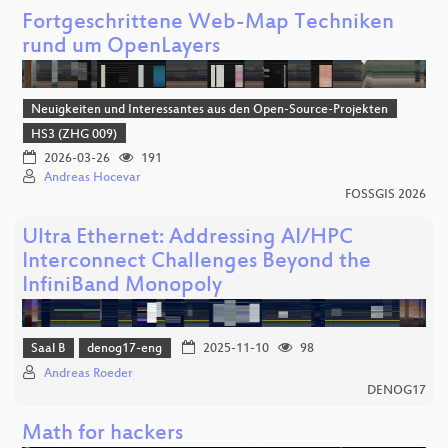
Fortgeschrittene Web-Map Techniken
rund um OpenLayers
Neuigkeiten und Interessantes aus den Open-Source-Projekten
HS3 (ZHG 009)
2026-03-26
191
Andreas Hocevar
FOSSGIS 2026
Ultra Ethernet: Addressing AI/HPC
Interconnect Challenges Beyond the
InfiniBand Monopoly
Saal B
denog17-eng
2025-11-10
98
Andreas Roeder
DENOG17
Math for hackers