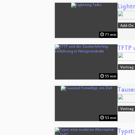
Lightn
Add-On
71 min
TFTP 
Vortrag
55 min
Tausen
Vortrag
53 min
Typst