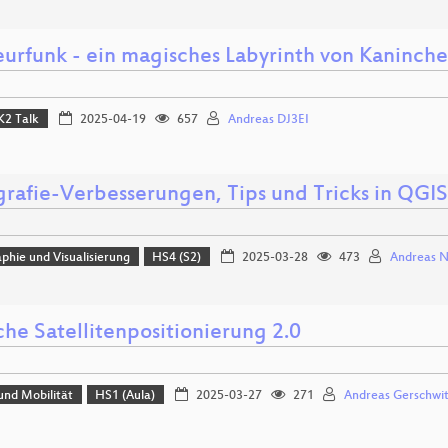
urfunk - ein magisches Labyrinth von Kaninch
K2 Talk
2025-04-19
657
Andreas DJ3EI
grafie-Verbesserungen, Tips und Tricks in QGIS
phie und Visualisierung
HS4 (S2)
2025-03-28
473
Andreas 
che Satellitenpositionierung 2.0
und Mobilität
HS1 (Aula)
2025-03-27
271
Andreas Gerschwi