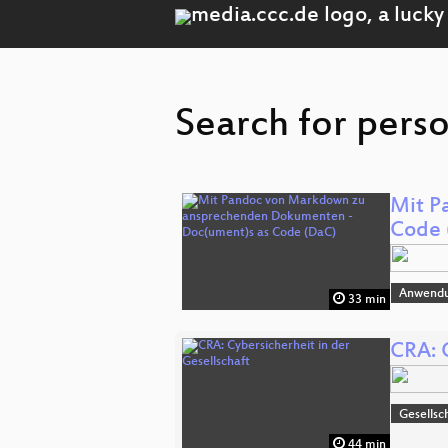
Search for pers
Mit P
Code 
Anwend
33 min
CRA: C
Gesellsc
44 min