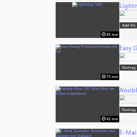
Lightn
Add-On
45 min
Easy 
Vortrag
75 min
Ansibl
Vortrag
42 min
E-Mai