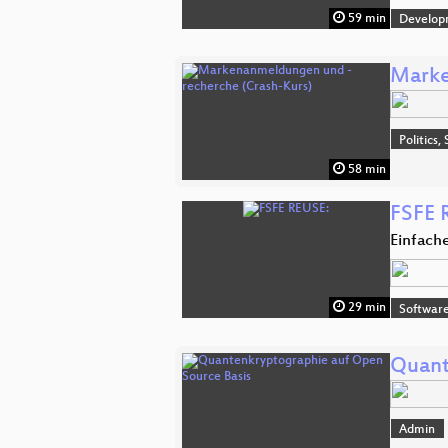
59 min
Develop
Marke
Politics,
58 min
FSFE 
Einfach
29 min
Software
Quant
Admin