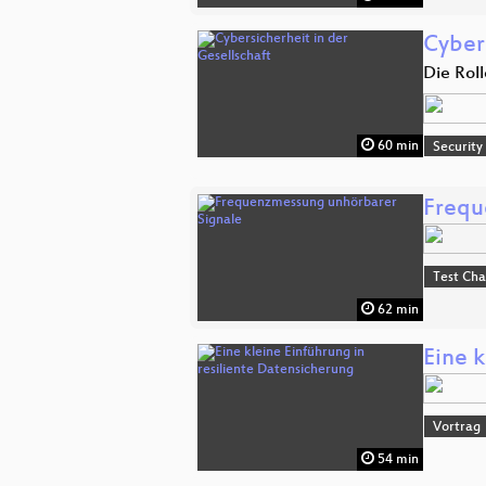
Cybers
Die Rol
60 min
Security
Frequ
Test Ch
62 min
Eine k
Vortrag
54 min