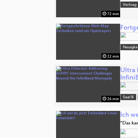
Vortrag
72 min
Fortg
Neuigkei
22 min
Ultra
Infin
Saal B
26 min
Ich w
“Das kan