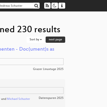
ned 230 results
Sort by
next page
enten - Doc(ument)s as
Grazer Linuxtage 2025
Datenspuren 2025
r
and
Michael Schuster