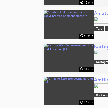
15 min
Amate
Talk
54 min
Karto
Kartogra
51 min
Amtli
Routing 
24 min