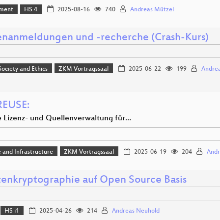
ment
HS 4
2025-08-16
740
Andreas Mützel
nanmeldungen und -recherche (Crash-Kurs)
 Society and Ethics
ZKM Vortragssaal
2025-06-22
199
Andrea
REUSE:
e Lizenz- und Quellenverwaltung für…
 and Infrastructure
ZKM Vortragssaal
2025-06-19
204
Andr
enkryptographie auf Open Source Basis
HS i1
2025-04-26
214
Andreas Neuhold