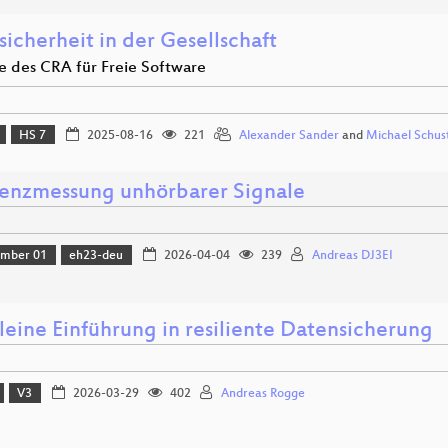
icherheit in der Gesellschaft
le des CRA für Freie Software
HS 7
2025-08-16
221
Alexander Sander
and
Michael Schus
enzmessung unhörbarer Signale
amber 01
eh23-deu
2026-04-04
239
Andreas DJ3EI
leine Einführung in resiliente Datensicherung
V3
2026-03-29
402
Andreas Rogge