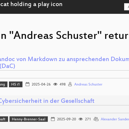
on "Andreas Schuster" retur
andoc von Markdown zu ansprechenden Dokum
(DaC)
ung
HS i1
2025-04-26
498
Andreas Schuster
ybersicherheit in der Gesellschaft
haft
Henny-Brenner-Saal
2025-09-20
271
Alexander Sande