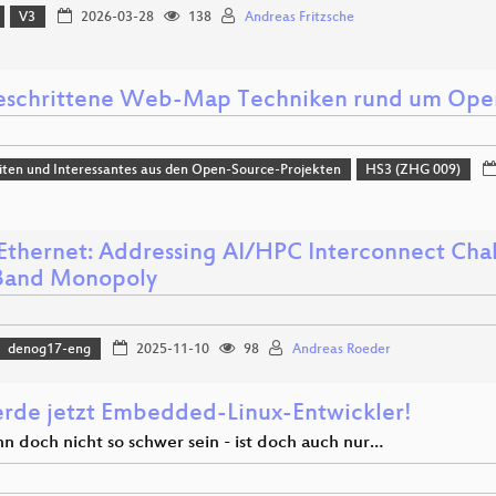
V3
2026-03-28
138
Andreas Fritzsche
eschrittene Web-Map Techniken rund um Ope
ten und Interessantes aus den Open-Source-Projekten
HS3 (ZHG 009)
 Ethernet: Addressing AI/HPC Interconnect Cha
iBand Monopoly
denog17-eng
2025-11-10
98
Andreas Roeder
erde jetzt Embedded-Linux-Entwickler!
n doch nicht so schwer sein - ist doch auch nur…