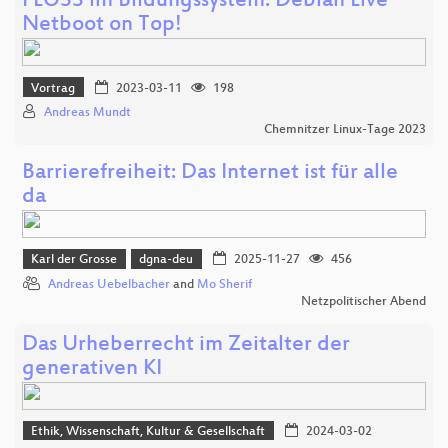
FLOSS im Bildungssystem: Debian Live
Netboot on Top!
Vortrag
2023-03-11
198
Andreas Mundt
Chemnitzer Linux-Tage 2023
Barrierefreiheit: Das Internet ist für alle
da
Karl der Grosse
dgna-deu
2025-11-27
456
Andreas Uebelbacher
and
Mo Sherif
Netzpolitischer Abend
Das Urheberrecht im Zeitalter der
generativen KI
Ethik, Wissenschaft, Kultur & Gesellschaft
2024-03-02