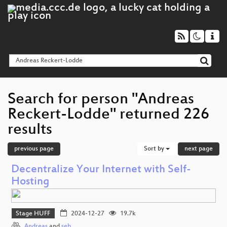
Search for person "Andreas
Reckert-Lodde" returned 226
results
previous page
Sort by
next page
Decentralize Your Internet with Self-
Hosting
Stage HUFF
2024-12-27
19.7k
Andreas
and
seb