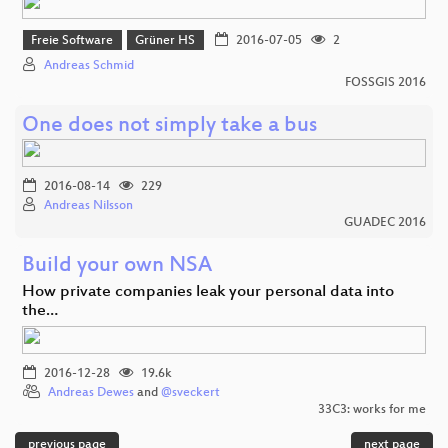
Freie Software
Grüner HS
2016-07-05
2
Andreas Schmid
FOSSGIS 2016
One does not simply take a bus
2016-08-14
229
Andreas Nilsson
GUADEC 2016
Build your own NSA
How private companies leak your personal data into
the…
2016-12-28
19.6k
Andreas Dewes
and
@sveckert
33C3: works for me
previous page
next page