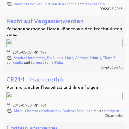
Andreas Hocevar
,
Bart van den Eijnden
and
Marc Jansen
FOSSGIS 2015
Recht auf Vergessenwerden
Personenbezogene Daten können aus den Ergebnislisten
von…
2015-05-09
177
Sandra Hoferichter
,
Dr. Nikolai Horn
,
Andreas Schurig
,
Thoralf
Schwanitz
and
Lorena Jaume-Palasí
CryptoCon 15
CR214 - Hackerethik
Von moralischer Flexibilität und ihren Folgen
2015-07-30
701
Marcus Richter (Moderation)
,
Andreas Bogk
,
danimo
and
erdgeist
Chaosradio
Contain yourselves