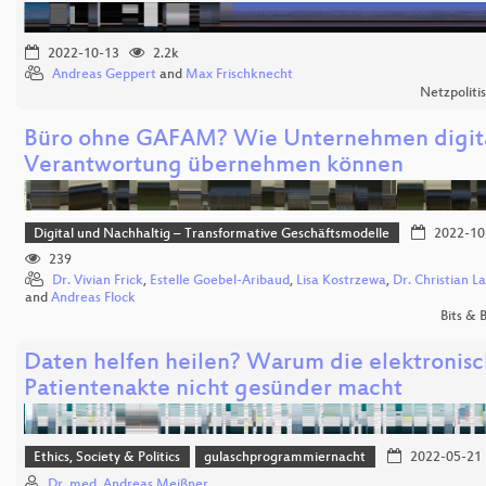
2022-10-13
2.2k
Andreas Geppert
and
Max Frischknecht
Netzpoliti
Büro ohne GAFAM? Wie Unternehmen digit
Verantwortung übernehmen können
Digital und Nachhaltig – Transformative Geschäftsmodelle
2022-10
239
Dr. Vivian Frick
,
Estelle Goebel-Aribaud
,
Lisa Kostrzewa
,
Dr. Christian 
and
Andreas Flock
Bits &
Daten helfen heilen? Warum die elektronis
Patientenakte nicht gesünder macht
Ethics, Society & Politics
gulaschprogrammiernacht
2022-05-21
Dr. med. Andreas Meißner