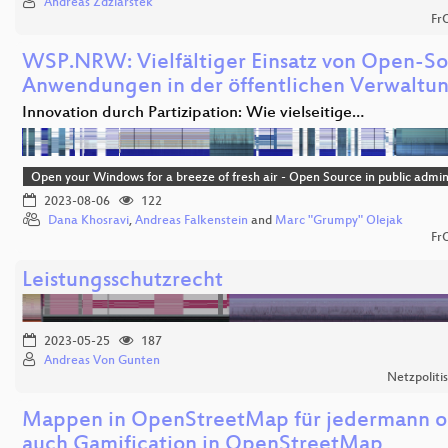
Andreas Zdziarstek
Fr
WSP.NRW: Vielfältiger Einsatz von Open-S
Anwendungen in der öffentlichen Verwaltu
Innovation durch Partizipation: Wie vielseitige…
Open your Windows for a breeze of fresh air - Open Source in public admin
2023-08-06
122
Dana Khosravi
,
Andreas Falkenstein
and
Marc "Grumpy" Olejak
Fr
Leistungsschutzrecht
2023-05-25
187
Andreas Von Gunten
Netzpoliti
Mappen in OpenStreetMap für jedermann o
auch Gamification in OpenStreetMap