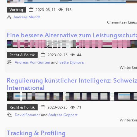
Vortrag
2023-03-11
198
Andreas Mundt
Chemnitzer Linu
Eine bessere Alternative zum Leistungsschut
Recht & Politik
2023-02-25
44
Andreas Von Gunten
and
Ivette Djonova
Winterko
Regulierung künstlicher Intelligenz: Schwei
International
Recht & Politik
2023-02-25
71
David Sommer
and
Andreas Geppert
Winterko
Tracking & Profiling