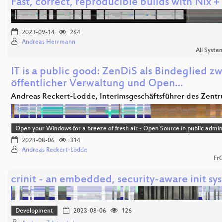
Fast, correct, reproducible builds with Nix +
2023-09-14
264
Andreas Herrmann
All Syste
IT is a public good: ZenDiS als Bindeglied z
öffentlicher Verwaltung und Open…
Andreas Reckert-Lodde, Interimsgeschäftsführer des Zent
Open your Windows for a breeze of fresh air - Open Source in public admin
2023-08-06
314
Andreas Reckert-Lodde
Fr
crinit - an embedded, security-aware init sy
Development
2023-08-06
126