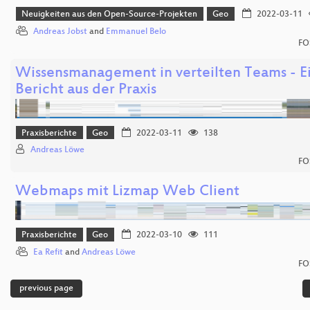
Neuigkeiten aus den Open-Source-Projekten
Geo
2022-03-11
Andreas Jobst
and
Emmanuel Belo
FO
Wissensmanagement in verteilten Teams - E
Bericht aus der Praxis
Praxisberichte
Geo
2022-03-11
138
Andreas Löwe
FO
Webmaps mit Lizmap Web Client
Praxisberichte
Geo
2022-03-10
111
Ea Refit
and
Andreas Löwe
FO
previous page