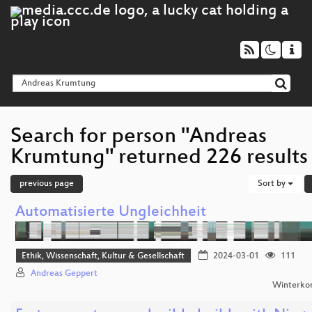
Search for person "Andreas
Krumtung" returned 226 results
previous page
Sort by
Automatisierte Ungleichheit
Ethik, Wissenschaft, Kultur & Gesellschaft
2024-03-01
111
Andreas Geppert
Winterko