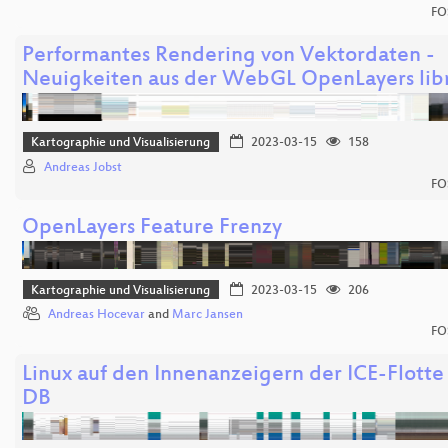
FO
Performantes Rendering von Vektordaten -
Neuigkeiten aus der WebGL OpenLayers lib
Kartographie und Visualisierung
2023-03-15
158
Andreas Jobst
FO
OpenLayers Feature Frenzy
Kartographie und Visualisierung
2023-03-15
206
Andreas Hocevar
and
Marc Jansen
FO
Linux auf den Innenanzeigern der ICE-Flotte
DB