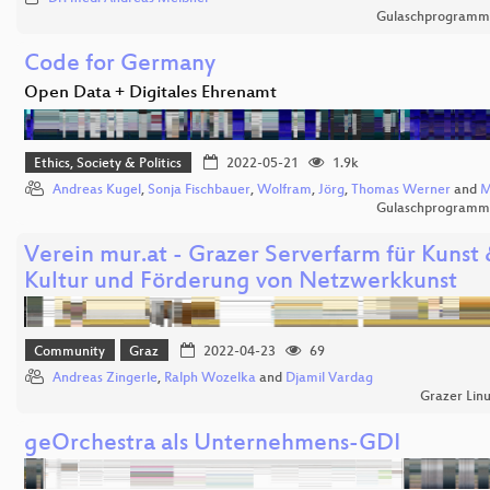
Gulaschprogrammi
Code for Germany
Open Data + Digitales Ehrenamt
Ethics, Society & Politics
2022-05-21
1.9k
Andreas Kugel
,
Sonja Fischbauer
,
Wolfram
,
Jörg
,
Thomas Werner
and
M
Gulaschprogrammi
Verein mur.at - Grazer Serverfarm für Kunst
Kultur und Förderung von Netzwerkkunst
Community
Graz
2022-04-23
69
Andreas Zingerle
,
Ralph Wozelka
and
Djamil Vardag
Grazer Lin
geOrchestra als Unternehmens-GDI