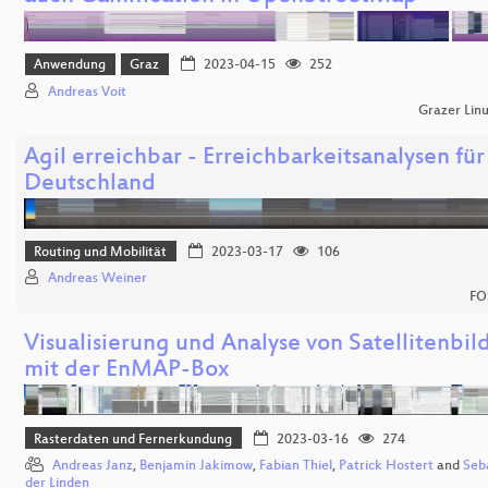
Anwendung
Graz
2023-04-15
252
Andreas Voit
Grazer Lin
Agil erreichbar - Erreichbarkeitsanalysen für
Deutschland
Routing und Mobilität
2023-03-17
106
Andreas Weiner
FO
Visualisierung und Analyse von Satellitenbil
mit der EnMAP-Box
Rasterdaten und Fernerkundung
2023-03-16
274
Andreas Janz
,
Benjamin Jakimow
,
Fabian Thiel
,
Patrick Hostert
and
Seb
der Linden