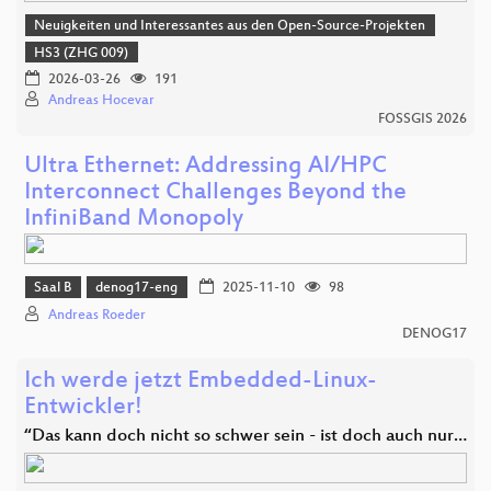
Neuigkeiten und Interessantes aus den Open-Source-Projekten
HS3 (ZHG 009)
2026-03-26
191
Andreas Hocevar
FOSSGIS 2026
Ultra Ethernet: Addressing AI/HPC
Interconnect Challenges Beyond the
InfiniBand Monopoly
Saal B
denog17-eng
2025-11-10
98
Andreas Roeder
DENOG17
Ich werde jetzt Embedded-Linux-
Entwickler!
“Das kann doch nicht so schwer sein - ist doch auch nur…