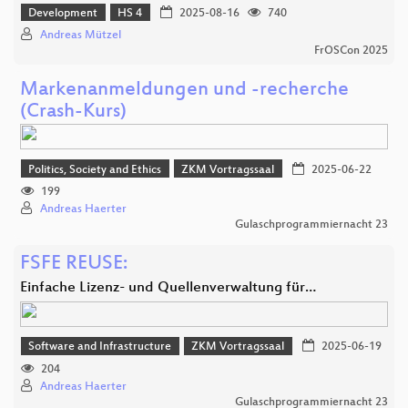
Development
HS 4
2025-08-16
740
Andreas Mützel
FrOSCon 2025
Markenanmeldungen und -recherche
(Crash-Kurs)
Politics, Society and Ethics
ZKM Vortragssaal
2025-06-22
199
Andreas Haerter
Gulaschprogrammiernacht 23
FSFE REUSE:
Einfache Lizenz- und Quellenverwaltung für…
Software and Infrastructure
ZKM Vortragssaal
2025-06-19
204
Andreas Haerter
Gulaschprogrammiernacht 23