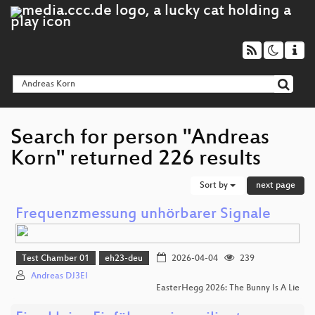
Search for person "Andreas
Korn" returned 226 results
Sort by
next page
Frequenzmessung unhörbarer Signale
Test Chamber 01
eh23-deu
2026-04-04
239
Andreas DJ3EI
EasterHegg 2026: The Bunny Is A Lie