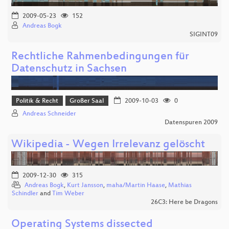
2009-05-23
152
Andreas Bogk
SIGINT09
Rechtliche Rahmenbedingungen für
Datenschutz in Sachsen
Politik & Recht
Großer Saal
2009-10-03
0
Andreas Schneider
Datenspuren 2009
Wikipedia - Wegen Irrelevanz gelöscht
2009-12-30
315
Andreas Bogk
,
Kurt Jansson
,
maha/Martin Haase
,
Mathias
Schindler
and
Tim Weber
26C3: Here be Dragons
Operating Systems dissected