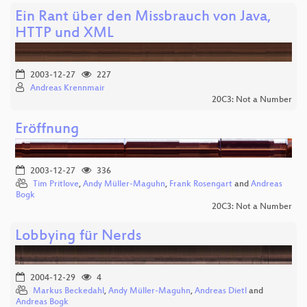
Ein Rant über den Missbrauch von Java,
HTTP und XML
2003-12-27
227
Andreas Krennmair
20C3: Not a Number
Eröffnung
2003-12-27
336
Tim Pritlove
,
Andy Müller-Maguhn
,
Frank Rosengart
and
Andreas
Bogk
20C3: Not a Number
Lobbying für Nerds
2004-12-29
4
Markus Beckedahl
,
Andy Müller-Maguhn
,
Andreas Dietl
and
Andreas Bogk