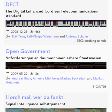
DECT
The Digital Enhanced Cordless Telecommunications
standard
2008-12-29
466
Erik Tews
,
Ralf-Philipp Weinmann
and
Andreas Schuler
25C3: nothing to hide
Open Government
Anforderungen an das maschinenlesbare Staatswesen
2009-05-22
36
Andreas Bogk
,
Annette Mühlberg
,
Markus Beckedahl
and
Markus
Heidmeier
SIGINT09
Horch mal, wer da funkt
Signal Intelligence selbstgemacht