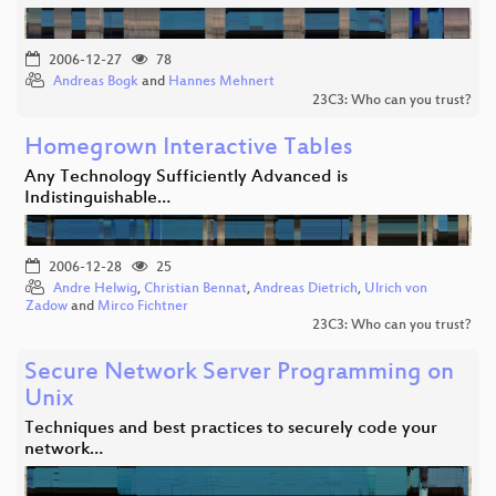
2006-12-27
78
Andreas Bogk
and
Hannes Mehnert
23C3: Who can you trust?
Homegrown Interactive Tables
Any Technology Sufficiently Advanced is
Indistinguishable…
2006-12-28
25
Andre Helwig
,
Christian Bennat
,
Andreas Dietrich
,
Ulrich von
Zadow
and
Mirco Fichtner
23C3: Who can you trust?
Secure Network Server Programming on
Unix
Techniques and best practices to securely code your
network…