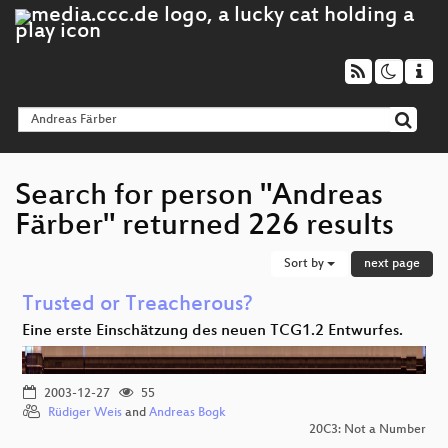
Search for person "Andreas
Färber" returned 226 results
Sort by
next page
Trusted or Treacherous?
Eine erste Einschätzung des neuen TCG1.2 Entwurfes.
2003-12-27
55
Rüdiger Weis
and
Andreas Bogk
20C3: Not a Number