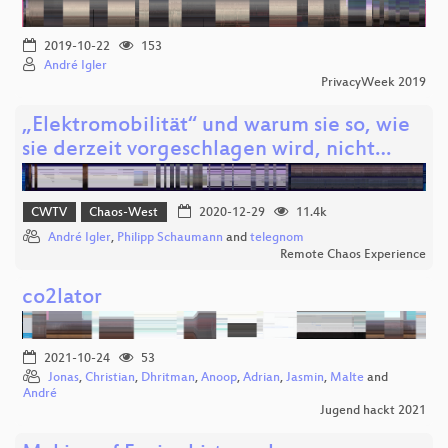
2019-10-22
153
André Igler
PrivacyWeek 2019
„Elektromobilität“ und warum sie so, wie
sie derzeit vorgeschlagen wird, nicht…
CWTV
Chaos-West
2020-12-29
11.4k
André Igler
,
Philipp Schaumann
and
telegnom
Remote Chaos Experience
co2lator
2021-10-24
53
Jonas
,
Christian
,
Dhritman
,
Anoop
,
Adrian
,
Jasmin
,
Malte
and
André
Jugend hackt 2021