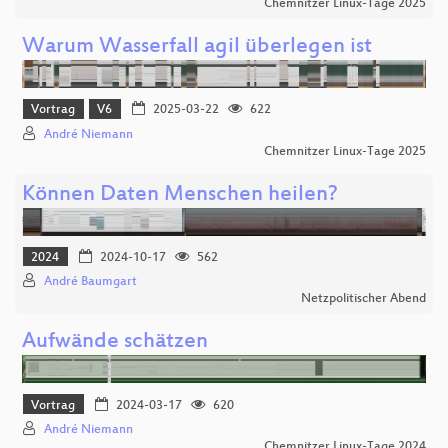
Chemnitzer Linux-Tage 2025
Warum Wasserfall agil überlegen ist
Vortrag
V6
2025-03-22
622
André Niemann
Chemnitzer Linux-Tage 2025
Können Daten Menschen heilen?
2024
2024-10-17
562
André Baumgart
Netzpolitischer Abend
Aufwände schätzen
Vortrag
2024-03-17
620
André Niemann
Chemnitzer Linux-Tage 2024