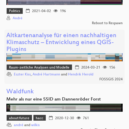
Politics
2021-04-02
196
André
Reboot to Respawn
Altkartenanalyse für einen nachhaltigen
Klimaschutz – Entwicklung eines QGIS-
Plugins
Raum-zeitliche Analysen und Modelle
2024-03-21
156
Eszter Kiss
,
André Hartmann
and
Hendrik Herold
FOSSGIS 2024
Waldfunk
Mehr als nur eine SSID am Dannenröder Forst
about:future
hacc
2020-12-30
761
andré
and
wilkis