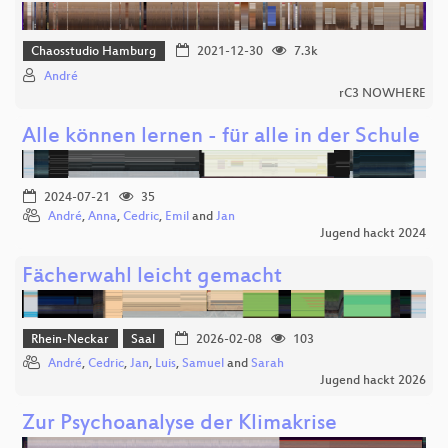
Chaosstudio Hamburg
2021-12-30
7.3k
André
rC3 NOWHERE
Alle können lernen - für alle in der Schule
2024-07-21
35
André
,
Anna
,
Cedric
,
Emil
and
Jan
Jugend hackt 2024
Fächerwahl leicht gemacht
Rhein-Neckar
Saal
2026-02-08
103
André
,
Cedric
,
Jan
,
Luis
,
Samuel
and
Sarah
Jugend hackt 2026
Zur Psychoanalyse der Klimakrise