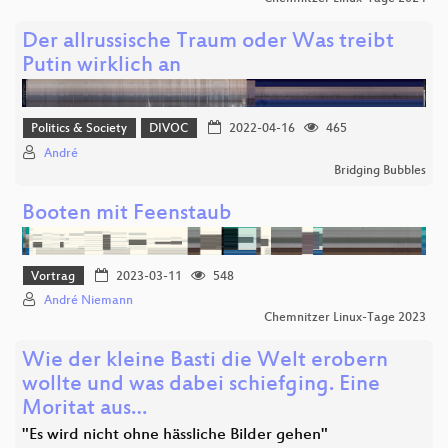
Der allrussische Traum oder Was treibt
Putin wirklich an
Politics & Society
DIVOC
2022-04-16
465
André
Bridging Bubbles
Booten mit Feenstaub
Vortrag
2023-03-11
548
André Niemann
Chemnitzer Linux-Tage 2023
Wie der kleine Basti die Welt erobern
wollte und was dabei schiefging. Eine
Moritat aus…
"Es wird nicht ohne hässliche Bilder gehen"