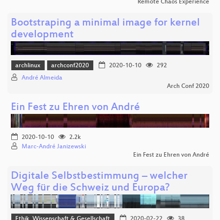
Remote Chaos Experience
Bootstraping a minimal image for kernel
development
archlinux
archconf2020
2020-10-10
292
André Almeida
Arch Conf 2020
Ein Fest zu Ehren von André
2020-10-10
2.2k
Marc-André Janizewski
Ein Fest zu Ehren von André
Digitale Selbstbestimmung – welcher
Weg für die Schweiz und Europa?
Ethik, Wissenschaft & Gesellschaft
2020-02-22
38