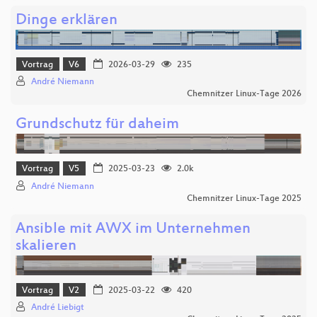
Dinge erklären
Vortrag
V6
2026-03-29
235
André Niemann
Chemnitzer Linux-Tage 2026
Grundschutz für daheim
Vortrag
V5
2025-03-23
2.0k
André Niemann
Chemnitzer Linux-Tage 2025
Ansible mit AWX im Unternehmen
skalieren
Vortrag
V2
2025-03-22
420
André Liebigt