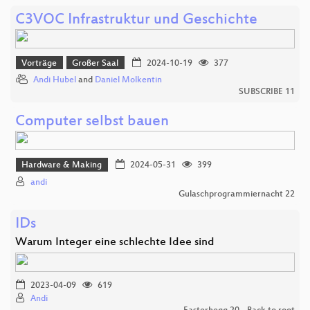
C3VOC Infrastruktur und Geschichte
Vorträge
Großer Saal
2024-10-19
377
Andi Hubel
and
Daniel Molkentin
SUBSCRIBE 11
Computer selbst bauen
Hardware & Making
2024-05-31
399
andi
Gulaschprogrammiernacht 22
IDs
Warum Integer eine schlechte Idee sind
2023-04-09
619
Andi