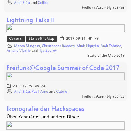
Andi Bräu
and
Collins
Freifunk Assembly at 34c3
Lightning Talks II
General
StateoftheMap
2019-09-21
79
Marco Minghini
,
Christopher Beddow
,
Minh Nguyễn
,
Andi Tabinas
,
Arnalie Vicario
and
Ilya Zverev
State of the Map 2019
Freifunk@Google Summer of Code 2017
2017-12-29
84
Andi Bräu
,
Paul
,
Arne
and
Gabriel
Freifunk Assembly at 34c3
Ikonografie der Hackspaces
Über Zahnräder und andere Dinge