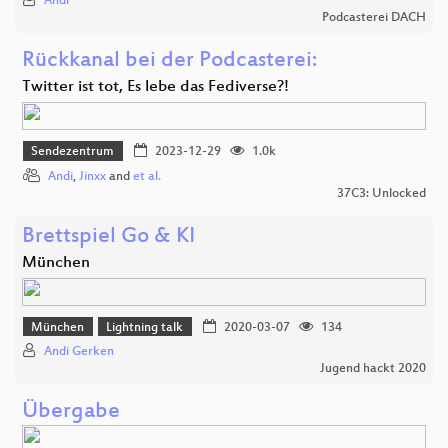
Andi
Podcasterei DACH
Rückkanal bei der Podcasterei:
Twitter ist tot, Es lebe das Fediverse?!
Sendezentrum
2023-12-29
1.0k
Andi
,
Jinxx
and
et al.
37C3: Unlocked
Brettspiel Go & KI
München
München
Lightning talk
2020-03-07
134
Andi Gerken
Jugend hackt 2020
Übergabe