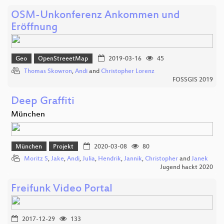
OSM-Unkonferenz Ankommen und
Eröffnung
Geo
OpenStreeetMap
2019-03-16
45
Thomas Skowron
,
Andi
and
Christopher Lorenz
FOSSGIS 2019
Deep Graffiti
München
München
Projekt
2020-03-08
80
Moritz S
,
Jake
,
Andi
,
Julia
,
Hendrik
,
Jannik
,
Christopher
and
Janek
Jugend hackt 2020
Freifunk Video Portal
2017-12-29
133