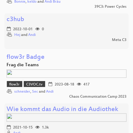
Bonnie
,
keldo
and
Andi Bräu
39C3: Power Cycles
c3hub
2022-10-01
0
Hej
and
Andi
Meta C3
flow3r Badge
Frag die Teams
flow3r
C3VOC.tv
2023-08-18
417
schneider
,
Sec
and
Andi
Chaos Communication Camp 2023
Wie kommt das Audio in die Audiothek
2021-10-15
1.3k