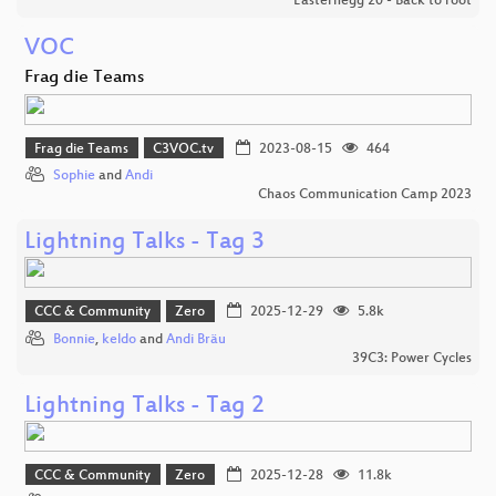
Easterhegg 20 - Back to root
VOC
Frag die Teams
Frag die Teams
C3VOC.tv
2023-08-15
464
Sophie
and
Andi
Chaos Communication Camp 2023
Lightning Talks - Tag 3
CCC & Community
Zero
2025-12-29
5.8k
Bonnie
,
keldo
and
Andi Bräu
39C3: Power Cycles
Lightning Talks - Tag 2
CCC & Community
Zero
2025-12-28
11.8k