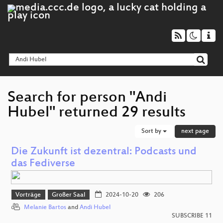
Search for person "Andi
Hubel" returned 29 results
Sort by
next page
Die Zukunft ist dezentral: Podcasts und
das Fediverse
Vorträge
Großer Saal
2024-10-20
206
Melanie Bartos
and
Andi Hubel
SUBSCRIBE 11