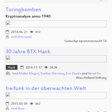
Turingbomben
Kryptoanalyse anno 1940
2014-06-21
412
andi (Entropia)
Gulaschprogrammiernacht 14
30 Jahre BTX Hack
Hack
2014-11-17
26.9k
Andi Müller Magun
,
Steffen Werneey
,
Eric Danke
and
Bernd Fix
Wau Holland Stiftung
freifunk in der überwachten Welt
2015-05-09
467
Andi Bräu