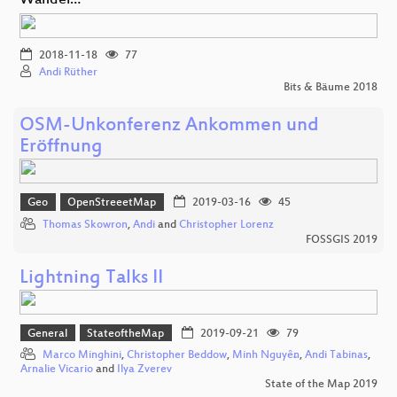
Wandel…
2018-11-18
77
Andi Rüther
Bits & Bäume 2018
OSM-Unkonferenz Ankommen und
Eröffnung
Geo
OpenStreeetMap
2019-03-16
45
Thomas Skowron
,
Andi
and
Christopher Lorenz
FOSSGIS 2019
Lightning Talks II
General
StateoftheMap
2019-09-21
79
Marco Minghini
,
Christopher Beddow
,
Minh Nguyễn
,
Andi Tabinas
,
Arnalie Vicario
and
Ilya Zverev
State of the Map 2019