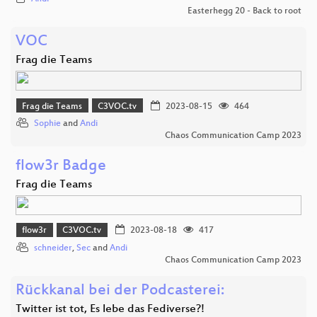
Easterhegg 20 - Back to root
VOC
Frag die Teams
Frag die Teams
C3VOC.tv
2023-08-15
464
Sophie
and
Andi
Chaos Communication Camp 2023
flow3r Badge
Frag die Teams
flow3r
C3VOC.tv
2023-08-18
417
schneider
,
Sec
and
Andi
Chaos Communication Camp 2023
Rückkanal bei der Podcasterei:
Twitter ist tot, Es lebe das Fediverse?!