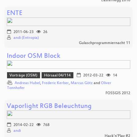
Easterhegg 2010
ENTE
2011-06-23
26
andi (Entropia)
Gulaschprogrammiernacht 11
Indoor OSM Block
Vorträge (OSM)
Hörsaal 04/114
2012-03-22
14
Andreas Hubel
,
Frederic Kerber
,
Marcus Götz
and
Oliver
Tonnhofer
FOSSGIS 2012
Vaporlight RGB Beleuchtung
2014-02-22
768
andi
Hack'n'Play #2