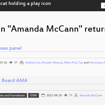
on "Amanda McCann" return
oxes panel
10-26
51
Andrew Lih
,
Amador Alvarez
,
Mike Peel
,
Tpt
and
Harmonia 
 Board AMA
ty and Foundation
OSM
2022-08-20
71
Amanda McCann