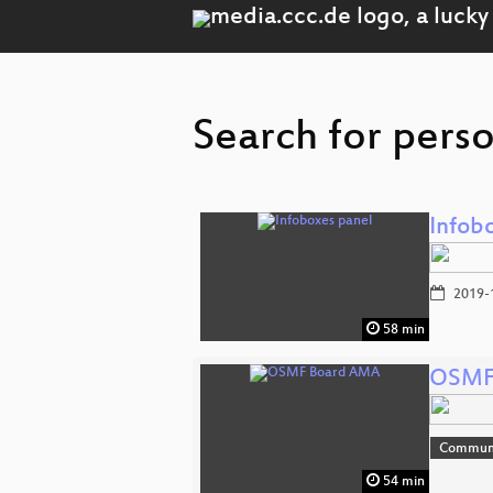
Search for pers
Infob
2019-
58 min
OSMF
Communi
54 min