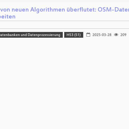
 von neuen Algorithmen überflutet: OSM-Dat
beiten
Datenbanken und Datenprozessierung
HS3 (S1)
2025-03-28
209