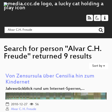
Search for person "Alvar C.H.
Freude" returned 9 results
Sort by
Von Zensursula über Censilia hin zum
Kindernet
Jahresrückblick rund um Internet-Sperren,…
2010-12-27
56
Alvar C. H. Freude