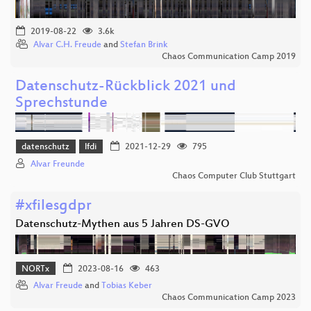
2019-08-22
3.6k
Alvar C.H. Freude
and
Stefan Brink
Chaos Communication Camp 2019
Datenschutz-Rückblick 2021 und
Sprechstunde
datenschutz
lfdi
2021-12-29
795
Alvar Freunde
Chaos Computer Club Stuttgart
#xfilesgdpr
Datenschutz-Mythen aus 5 Jahren DS-GVO
NORTx
2023-08-16
463
Alvar Freude
and
Tobias Keber
Chaos Communication Camp 2023