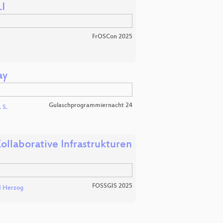
LI
FrOSCon 2025
ay
Gulaschprogrammiernacht 24
 S.
llaborative Infrastrukturen
FOSSGIS 2025
H Herzog