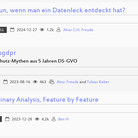
un, wenn man ein Datenleck entdeckt hat?
ELL
2024-12-27
1.2k
Alvar C.H. Freude
esgdpr
hutz-Mythen aus 5 Jahren DS-GVO
2023-08-16
463
Alvar Freude
and
Tobias Keber
inary Analysis, Feature by Feature
2023-12-28
4.2k
Ben H