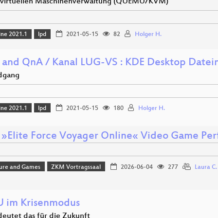
 virtuellen Maschinenverwaltung (QUEMU/KVM)
ine 2021.1
lpd
2021-05-15
82
Holger H.
 and QnA / Kanal LUG-VS : KDE Desktop Datei
dgang
ine 2021.1
lpd
2021-05-15
180
Holger H.
 »Elite Force Voyager Online« Video Game Pe
ture and Games
ZKM Vortragssaal
2026-06-04
277
Laura C. 
U im Krisenmodus
eutet das für die Zukunft