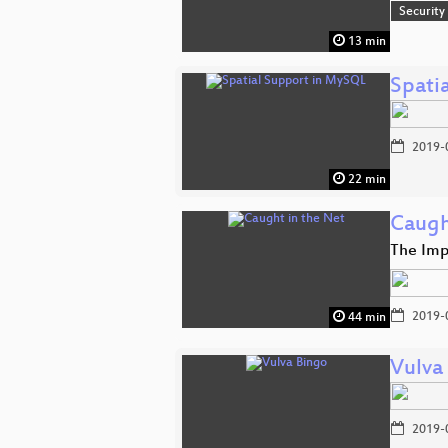
Security
13 min
Spati
2019-
22 min
Caugh
The Imp
2019-
44 min
Vulva
2019-