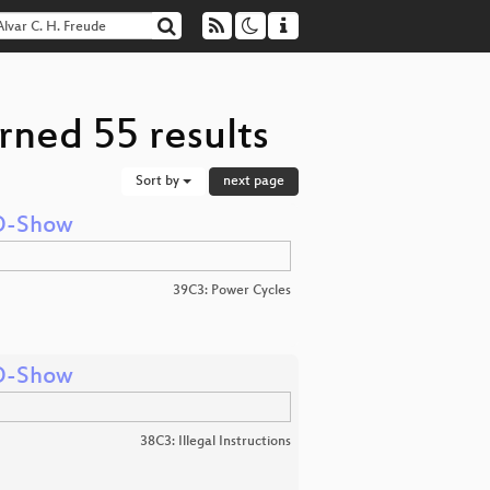
rned 55 results
Sort by
next page
VO-Show
39C3: Power Cycles
VO-Show
38C3: Illegal Instructions