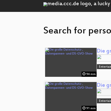
Search for perso
Die g
Enterta
94 min
Die g
Enterta
91 min