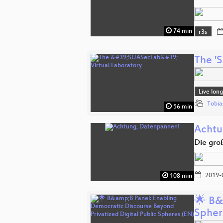
74 min
r3s
The '
Live lon
Tobia
56 min
Achtu
Die gr
2019-
108 min
🌟 B&
Spher