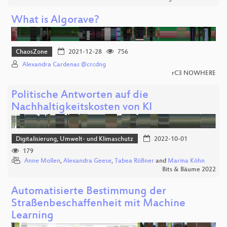
What is Algorave?
ChaosZone
2021-12-28
756
Alexandra Cardenas @crcdng
rC3 NOWHERE
Politische Antworten auf die
Nachhaltigkeitskosten von KI
Digitalisierung, Umwelt- und Klimaschutz
2022-10-01
179
Anne Mollen
,
Alexandra Geese
,
Tabea Rößner
and
Marina Köhn
Bits & Bäume 2022
Automatisierte Bestimmung der
Straßenbeschaffenheit mit Machine
Learning