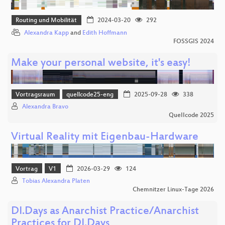
Routing und Mobilität
2024-03-20
292
Alexandra Kapp
and
Edith Hoffmann
FOSSGIS 2024
Make your personal website, it's easy!
Vortragsraum
quellcode25-eng
2025-09-28
338
Alexandra Bravo
QueIIcode 2025
Virtual Reality mit Eigenbau-Hardware
Vortrag
V1
2026-03-29
124
Tobias Alexandra Platen
Chemnitzer Linux-Tage 2026
DI.Days as Anarchist Practice/Anarchist
Practices for DI.Days