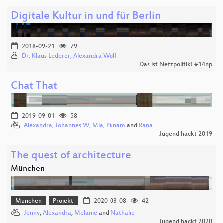
Digitale Kultur in und für Berlin
2018-09-21
79
Dr. Klaus Lederer, Alexandra Wolf
Das ist Netzpolitik! #14np
Chat That
2019-09-01
58
Alexandra
,
Johannes W
,
Mia
,
Punam
and
Rana
Jugend hackt 2019
The quest of architecture
München
München
Projekt
2020-03-08
42
Jenny
,
Alexandra
,
Melanie
and
Nathalie
Jugend hackt 2020