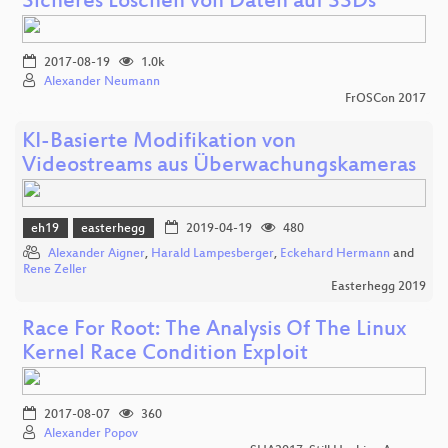
Sicheres Löschen von Daten auf SSDs
2017-08-19
1.0k
Alexander Neumann
FrOSCon 2017
KI-Basierte Modifikation von
Videostreams aus Überwachungskameras
eh19
easterhegg
2019-04-19
480
Alexander Aigner
,
Harald Lampesberger
,
Eckehard Hermann
and
Rene Zeller
Easterhegg 2019
Race For Root: The Analysis Of The Linux
Kernel Race Condition Exploit
2017-08-07
360
Alexander Popov