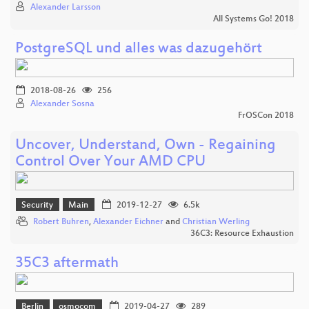
Alexander Larsson
All Systems Go! 2018
PostgreSQL und alles was dazugehört
2018-08-26
256
Alexander Sosna
FrOSCon 2018
Uncover, Understand, Own - Regaining
Control Over Your AMD CPU
Security
Main
2019-12-27
6.5k
Robert Buhren
,
Alexander Eichner
and
Christian Werling
36C3: Resource Exhaustion
35C3 aftermath
Berlin
osmocom
2019-04-27
289