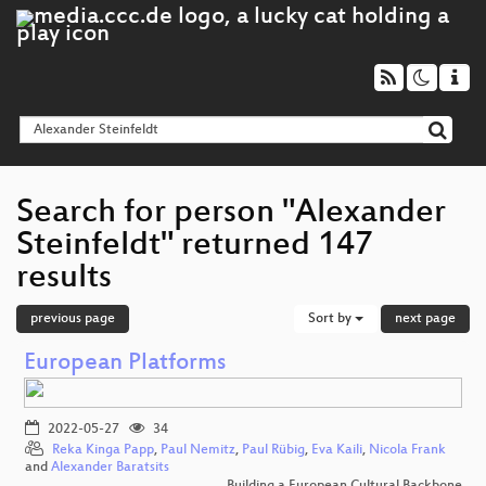
Search for person "Alexander
Steinfeldt" returned 147
results
previous page
Sort by
next page
European Platforms
2022-05-27
34
Reka Kinga Papp
,
Paul Nemitz
,
Paul Rübig
,
Eva Kaili
,
Nicola Frank
and
Alexander Baratsits
Building a European Cultural Backbone