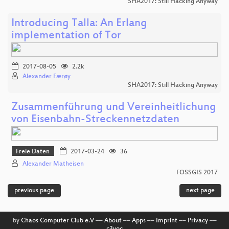
SHA2017: Still Hacking Anyway
Introducing Talla: An Erlang
implementation of Tor
2017-08-05
2.2k
Alexander Færøy
SHA2017: Still Hacking Anyway
Zusammenführung und Vereinheitlichung
von Eisenbahn-Streckennetzdaten
Freie Daten
2017-03-24
36
Alexander Matheisen
FOSSGIS 2017
previous page
next page
by
Chaos Computer Club e.V
––
About
––
Apps
––
Imprint
––
Privacy
––