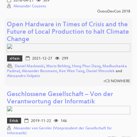
2018-04-21
309
Alexander Couzens
OsmoDevCon 2018
Open Hardware in Times of Crisis and the
Future of Local Production to halt Climate
Change
xHain
2021-12-27
299
Daniel Maslowski
,
Mario Behling
,
Hong Phuc Dang
,
Madhushanka
Padmal
,
Alexander Bessmann
,
Kee Wee Tang
,
Daniel Wessolek
and
Alessandro Volpato
rC3 NOWHERE
Geschlossene Gesellschaft – Von der
Verantwortung der Informatik
Ethik
2019-11-22
146
Alexander von Gernler (Vizepräsident der Gesellschaft für
Informatik)