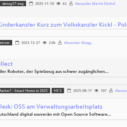
denog17-eng
2025-11-10
62
Alexander Martin Dethof
nderkanzler Kurz zum Volkskanzler Kickl - Poli
ntrum
2023-12-27
2.0k
Alexander Muigg
llect
iler Roboter, der Spielzeug aus schwer zugänglichen…
Matter? - Smart Home in 2025
HS 5
2025-08-17
107
Alexand
esk: OSS am Verwaltungsarbeitsplatz
tschland digital souverän mit Open Source Software…