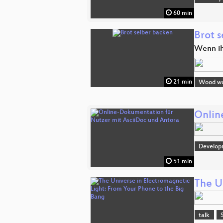
60 min
Brot 
Wenn ih
21 min
Wood wor
Onlin
Develop
51 min
The U
talk