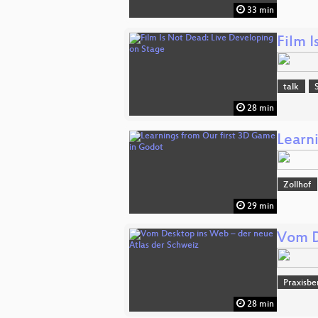
33 min
Film 
talk
28 min
Learn
Zollhof
29 min
Vom D
Praxisbe
28 min