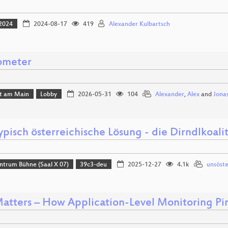
2024
2024-08-17
419
Alexander Kulbartsch
ometer
rt am Main
Lobby
2026-05-31
104
Alexander
,
Alex
and
Jona
ypisch österreichische Lösung - die Dirndlkoali
ntrum Bühne (Saal X 07)
39c3-deu
2025-12-27
4.1k
unsöste
atters – How Application-Level Monitoring Pin