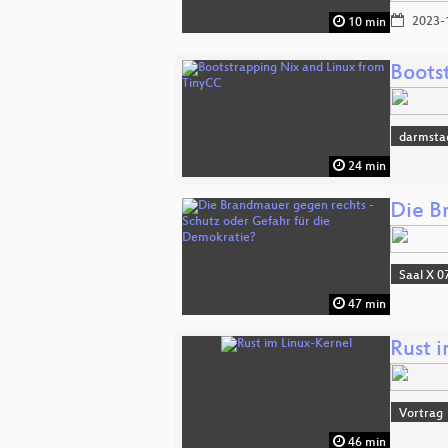
2023-
10 min
Boots
darmsta
24 min
Die B
Saal X 0
47 min
Rust 
Vortrag
46 min