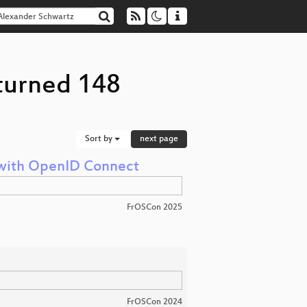
eturned 148
Sort by
next page
k with OpenID Connect
FrOSCon 2025
FrOSCon 2024