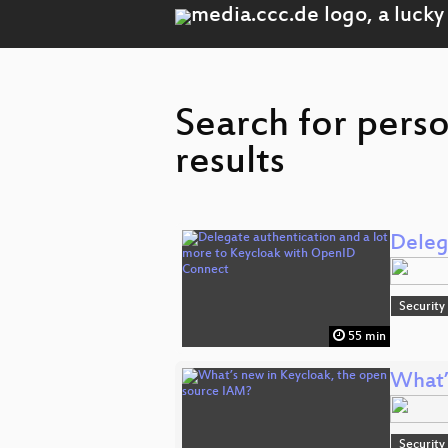
Search for pers
results
Deleg
Security
55 min
What’
Security