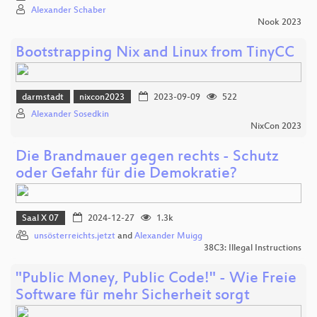
Alexander Schaber
Nook 2023
Bootstrapping Nix and Linux from TinyCC
darmstadt
nixcon2023
2023-09-09
522
Alexander Sosedkin
NixCon 2023
Die Brandmauer gegen rechts - Schutz
oder Gefahr für die Demokratie?
Saal X 07
2024-12-27
1.3k
unsösterreichts.jetzt
and
Alexander Muigg
38C3: Illegal Instructions
"Public Money, Public Code!" - Wie Freie
Software für mehr Sicherheit sorgt