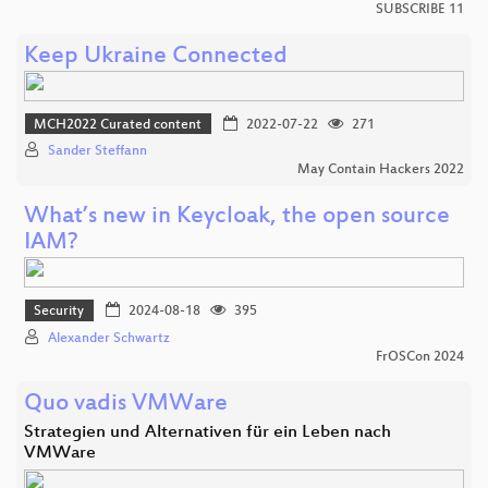
SUBSCRIBE 11
Keep Ukraine Connected
MCH2022 Curated content
2022-07-22
271
Sander Steffann
May Contain Hackers 2022
What’s new in Keycloak, the open source
IAM?
Security
2024-08-18
395
Alexander Schwartz
FrOSCon 2024
Quo vadis VMWare
Strategien und Alternativen für ein Leben nach
VMWare