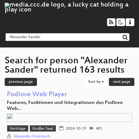
Search for person "Alexander
Sander" returned 163 results
previous page
Sort by
next page
Podlove Web Player
Features, Funktionen und Integrationen des Podlove
Web…
Vorträge
Großer Saal
2024-10-19
401
Alexander Heimbuch