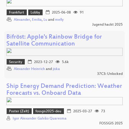
Frankfurt
Lobby
2025-06-08
91
Alexander
,
Emilia
,
Lu
and
melly
Jugend hackt 2025
Bifröst: Apple's Rainbow Bridge for
Satellite Communication
Security
2023-12-27
5.6k
Alexander Heinrich
and
jiska
37C3: Unlocked
Ship Energy Demand Prediction: Weather
Forecasts vs. Onboard Data
Poster (Zelt)
fossgis2025-deu
2025-03-27
73
Igor Alexander Galvão Quaresma
FOSSGIS 2025