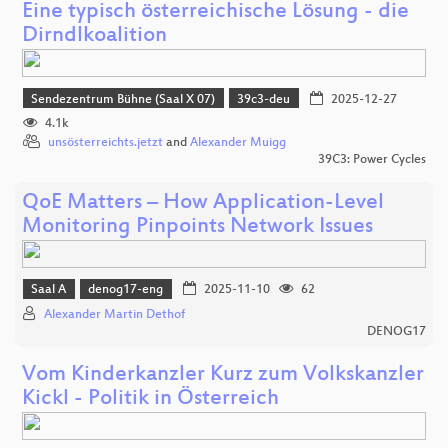
Eine typisch österreichische Lösung - die
Dirndlkoalition
Sendezentrum Bühne (Saal X 07)
39c3-deu
2025-12-27
4.1k
unsösterreichts.jetzt
and
Alexander Muigg
39C3: Power Cycles
QoE Matters – How Application-Level
Monitoring Pinpoints Network Issues
Saal A
denog17-eng
2025-11-10
62
Alexander Martin Dethof
DENOG17
Vom Kinderkanzler Kurz zum Volkskanzler
Kickl - Politik in Österreich