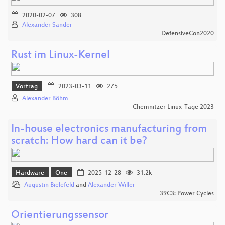
2020-02-07
308
Alexander Sander
DefensiveCon2020
Rust im Linux-Kernel
Vortrag
2023-03-11
275
Alexander Böhm
Chemnitzer Linux-Tage 2023
In-house electronics manufacturing from
scratch: How hard can it be?
Hardware
One
2025-12-28
31.2k
Augustin Bielefeld
and
Alexander Willer
39C3: Power Cycles
Orientierungssensor