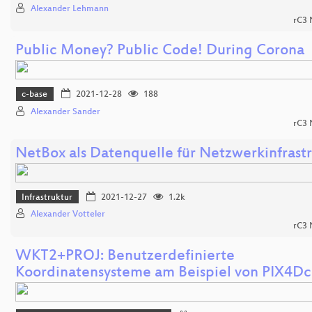
Alexander Lehmann
rC3
Public Money? Public Code! During Corona
c-base
2021-12-28
188
Alexander Sander
rC3
NetBox als Datenquelle für Netzwerkinfrast
Infrastruktur
2021-12-27
1.2k
Alexander Votteler
rC3
WKT2+PROJ: Benutzerdefinierte
Koordinatensysteme am Beispiel von PIX4Dc