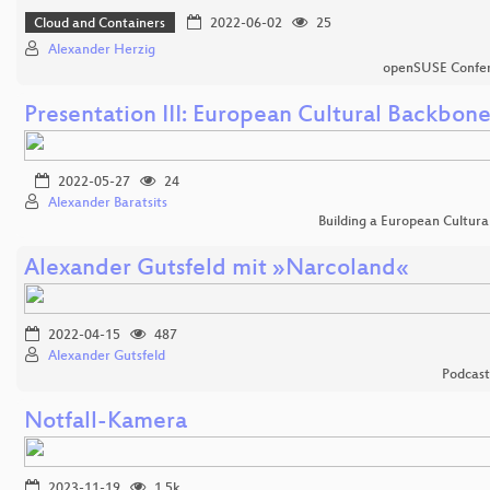
Cloud and Containers
2022-06-02
25
Alexander Herzig
openSUSE Confe
Presentation III: European Cultural Backbon
2022-05-27
24
Alexander Baratsits
Building a European Cultur
Alexander Gutsfeld mit »Narcoland«
2022-04-15
487
Alexander Gutsfeld
Podcas
Notfall-Kamera
2023-11-19
1.5k