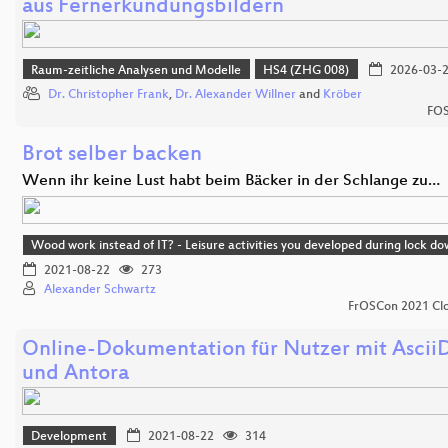
aus Fernerkundungsbildern
Raum-zeitliche Analysen und Modelle
HS4 (ZHG 008)
2026-03-
Dr. Christopher Frank
,
Dr. Alexander Willner
and
Kröber
FOS
Brot selber backen
Wenn ihr keine Lust habt beim Bäcker in der Schlange zu…
Wood work instead of IT? - Leisure activities you developed during lock d
2021-08-22
273
Alexander Schwartz
FrOSCon 2021 Clo
Online-Dokumentation für Nutzer mit Ascii
und Antora
Development
2021-08-22
314