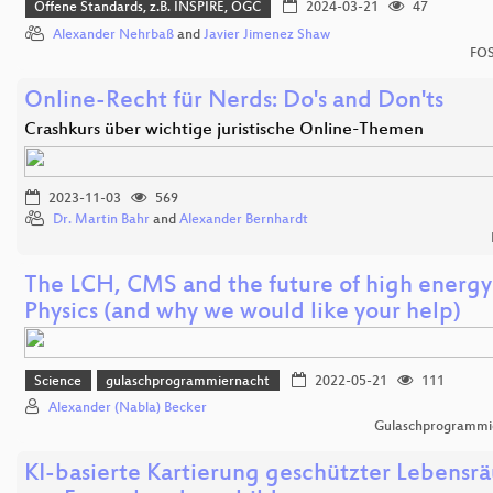
Offene Standards, z.B. INSPIRE, OGC
2024-03-21
47
Alexander Nehrbaß
and
Javier Jimenez Shaw
FOS
Online-Recht für Nerds: Do's and Don'ts
Crashkurs über wichtige juristische Online-Themen
2023-11-03
569
Dr. Martin Bahr
and
Alexander Bernhardt
The LCH, CMS and the future of high energy
Physics (and why we would like your help)
Science
gulaschprogrammiernacht
2022-05-21
111
Alexander (Nabla) Becker
Gulaschprogrammi
KI-basierte Kartierung geschützter Lebensr