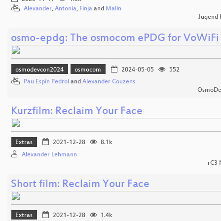
Alexander
,
Antonia
,
Finja
and
Malin
Jugend 
osmo-epdg: The osmocom ePDG for VoWiFi
osmodevcon2024
osmocom
2024-05-05
552
Pau Espin Pedrol
and
Alexander Couzens
OsmoDe
Kurzfilm: Reclaim Your Face
Extras
2021-12-28
8.1k
Alexander Lehmann
rC3
Short film: Reclaim Your Face
Extras
2021-12-28
1.4k