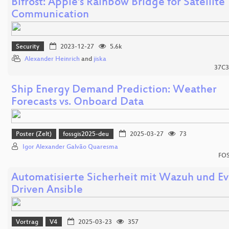
Bifröst: Apple's Rainbow Bridge for Satellite
Communication
Security
2023-12-27
5.6k
Alexander Heinrich
and
jiska
37C3
Ship Energy Demand Prediction: Weather
Forecasts vs. Onboard Data
Poster (Zelt)
fossgis2025-deu
2025-03-27
73
Igor Alexander Galvão Quaresma
FOS
Automatisierte Sicherheit mit Wazuh und Ev
Driven Ansible
Vortrag
V4
2025-03-23
357