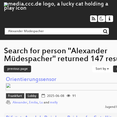
Search for person "Alexander
Müdespacher" returned 147 res
previous page
Sort by
Orientierungssensor
Frankfurt
Lobby
2025-06-08
91
Alexander
,
Emilia
,
Lu
and
melly
Jugend 