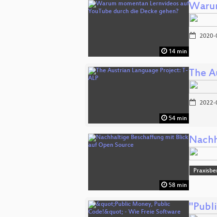
Warum
2020-
14 min
The A
2022-
54 min
Nachh
Praxisbe
58 min
"Publ