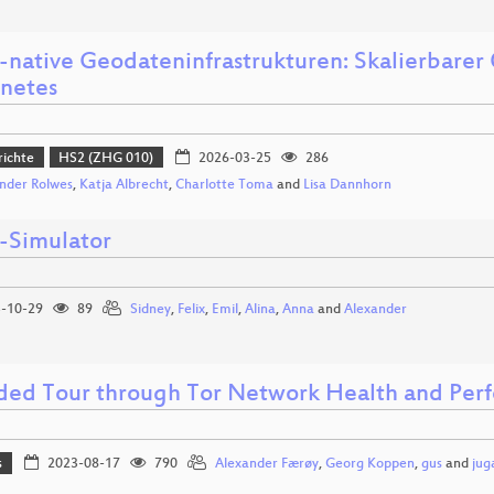
-native Geodateninfrastrukturen: Skalierbare
netes
richte
HS2 (ZHG 010)
2026-03-25
286
nder Rolwes
,
Katja Albrecht
,
Charlotte Toma
and
Lisa Dannhorn
i-Simulator
-10-29
89
Sidney
,
Felix
,
Emil
,
Alina
,
Anna
and
Alexander
ded Tour through Tor Network Health and Per
s
2023-08-17
790
Alexander Færøy
,
Georg Koppen
,
gus
and
jug