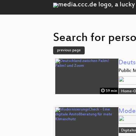
Search for perso
previous page
Deuts
Public 
59 min
Home-Off
Moder
Digitali