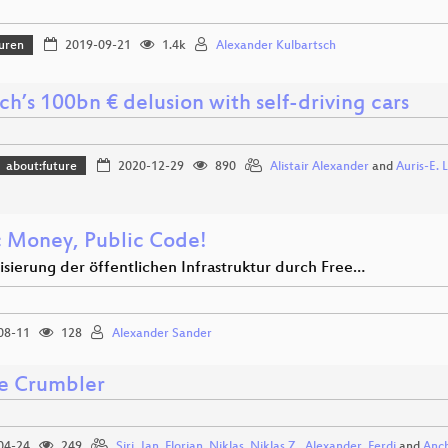
uren
2019-09-21
1.4k
Alexander Kulbartsch
ch’s 100bn € delusion with self-driving cars
about:future
2020-12-29
890
Alistair Alexander
and
Auris-E. L
c Money, Public Code!
sierung der öffentlichen Infrastruktur durch Free…
08-11
128
Alexander Sander
e Crumbler
04-24
249
Siri
,
Jan
,
Florian
,
Niklas
,
Niklas Z.
,
Alexander
,
Ferdi
and
Anc