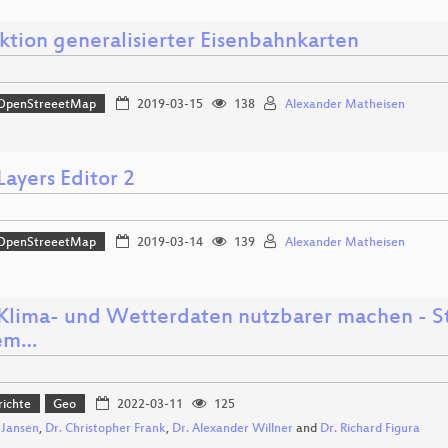
ktion generalisierter Eisenbahnkarten
OpenStreeetMap
2019-03-15
138
Alexander Matheisen
ayers Editor 2
OpenStreeetMap
2019-03-14
139
Alexander Matheisen
 Klima- und Wetterdaten nutzbarer machen - S
dem…
richte
Geo
2022-03-11
125
 Jansen
,
Dr. Christopher Frank
,
Dr. Alexander Willner
and
Dr. Richard Figura