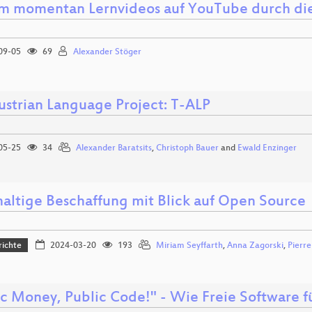
 momentan Lernvideos auf YouTube durch di
09-05
69
Alexander Stöger
ustrian Language Project: T-ALP
05-25
34
Alexander Baratsits
,
Christoph Bauer
and
Ewald Enzinger
altige Beschaffung mit Blick auf Open Source
richte
2024-03-20
193
Miriam Seyffarth
,
Anna Zagorski
,
Pierre
ic Money, Public Code!" - Wie Freie Software f