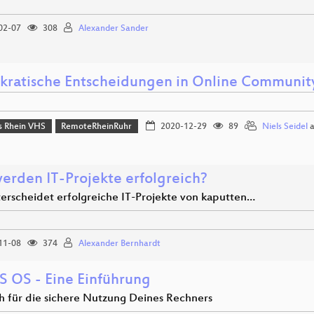
02-07
308
Alexander Sander
ratische Entscheidungen in Online Communit
 Rhein VHS
RemoteRheinRuhr
2020-12-29
89
Niels Seidel
a
erden IT-Projekte erfolgreich?
erscheidet erfolgreiche IT-Projekte von kaputten…
11-08
374
Alexander Bernhardt
 OS - Eine Einführung
ch für die sichere Nutzung Deines Rechners