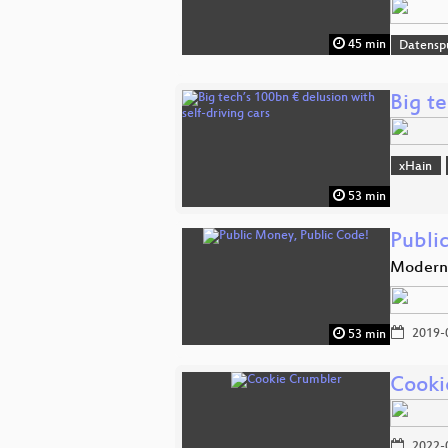
45 min
Datensp
Big te
xHain
53 min
Publi
Moderni
2019-
53 min
Cooki
2022-