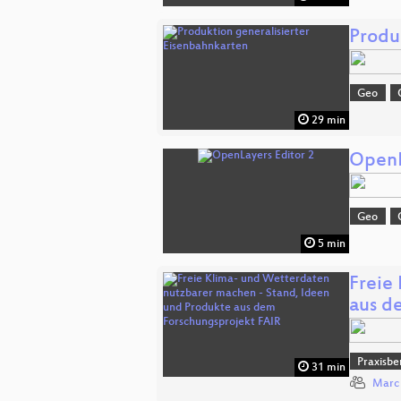
Produ
Geo
29 min
OpenL
Geo
5 min
Freie
aus 
Praxisbe
31 min
Marc