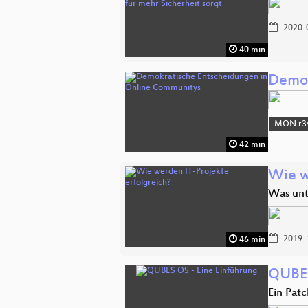
2020-
40 min
Demok
MON r3s
42 min
Wie w
Was unt
2019-
46 min
QUBES
Ein Pat