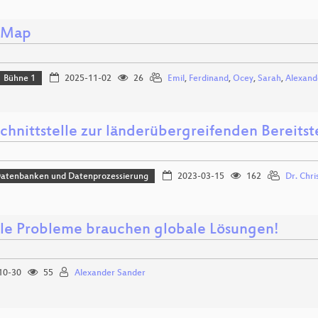
 Map
Bühne 1
2025-11-02
26
Emil
,
Ferdinand
,
Ocey
,
Sarah
,
Alexand
Schnittstelle zur länderübergreifenden Bereits
Datenbanken und Datenprozessierung
2023-03-15
162
Dr. Chri
le Probleme brauchen globale Lösungen!
10-30
55
Alexander Sander