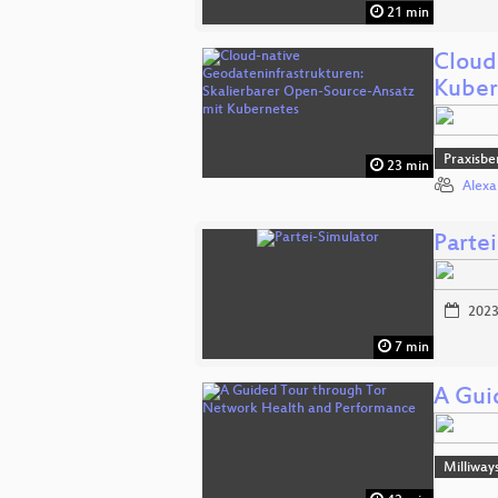
21 min
Cloud
Kuber
Praxisbe
23 min
Alexa
Parte
2023
7 min
A Gui
Milliway