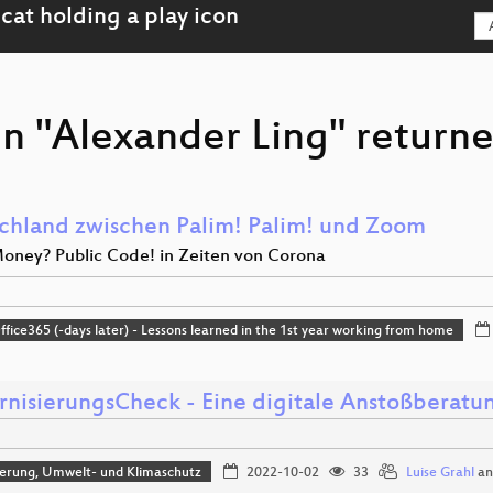
n "Alexander Ling" returne
chland zwischen Palim! Palim! und Zoom
Money? Public Code! in Zeiten von Corona
ice365 (-days later) - Lessons learned in the 1st year working from home
nisierungsCheck - Eine digitale Anstoßberatu
sierung, Umwelt- und Klimaschutz
2022-10-02
33
Luise Grahl
a