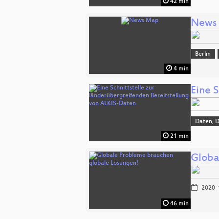
42 min
News
Berlin
4 min
Eine 
Daten, 
21 min
Globa
2020-
46 min