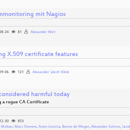
mmonitoring mit Nagios
08-24
81
Alexander Wirt
g X.509 certificate features
09-06
121
Alexander 'alech' Klink
onsidered harmful today
g a rogue CA Certificate
12-30
853
 Molnar
,
Marc Stevens
,
Arjen Lenstra
,
Benne de Weger
,
Alexander Sotirov
,
Jaco