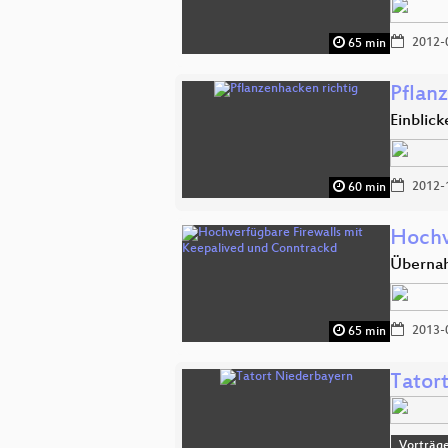
2012-
65 min
Pflan
Einblic
2012-
60 min
Hochv
Übernah
2013-
65 min
Tator
Vorträg