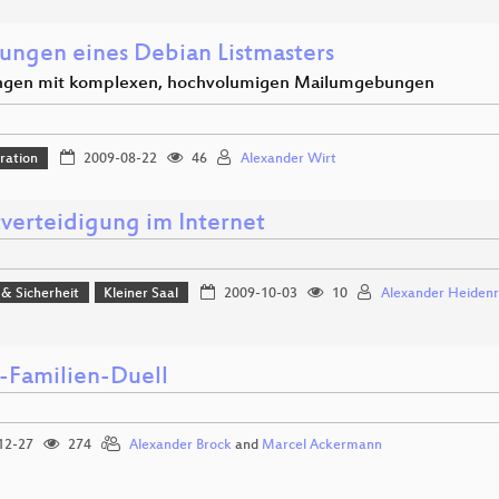
rungen eines Debian Listmasters
ngen mit komplexen, hochvolumigen Mailumgebungen
ration
2009-08-22
46
Alexander Wirt
tverteidigung im Internet
 & Sicherheit
Kleiner Saal
2009-10-03
10
Alexander Heidenr
-Familien-Duell
12-27
274
Alexander Brock
and
Marcel Ackermann