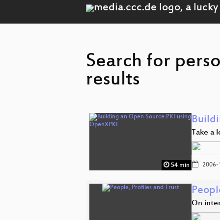
Search for pers
results
Build
Take a l
2006-
54 min
People
On inte