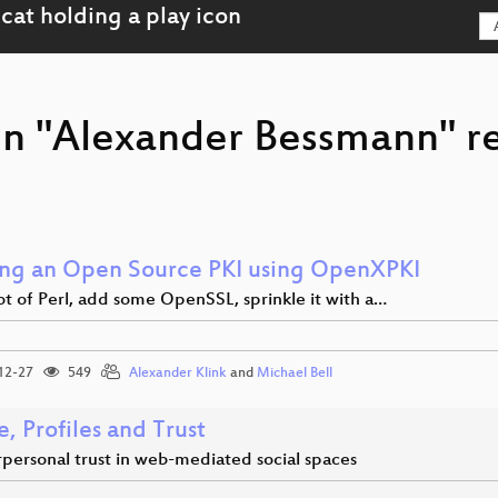
on "Alexander Bessmann" r
ing an Open Source PKI using OpenXPKI
ot of Perl, add some OpenSSL, sprinkle it with a…
12-27
549
Alexander Klink
and
Michael Bell
, Profiles and Trust
rpersonal trust in web-mediated social spaces