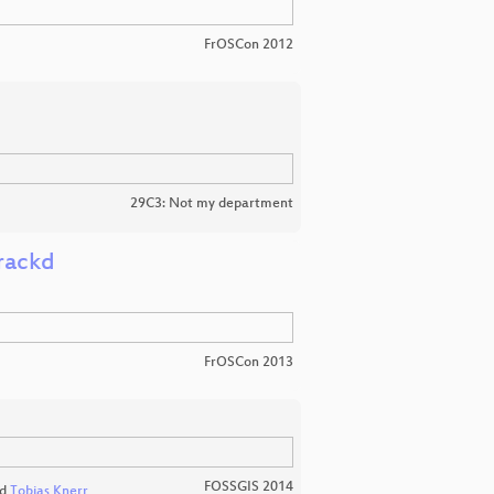
FrOSCon 2012
29C3: Not my department
rackd
FrOSCon 2013
FOSSGIS 2014
d
Tobias Knerr