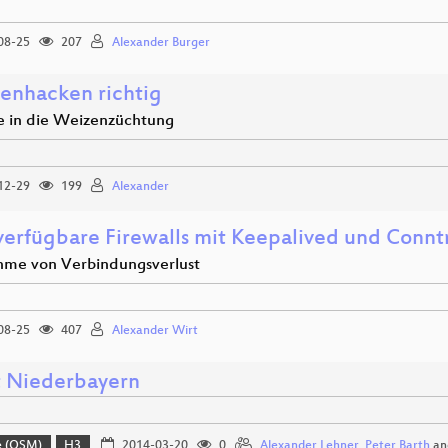
08-25
207
Alexander Burger
zenhacken richtig
ke in die Weizenzüchtung
12-29
199
Alexander
erfügbare Firewalls mit Keepalived und Connt
me von Verbindungsverlust
08-25
407
Alexander Wirt
t Niederbayern
e (OSM)
H3
2014-03-20
0
Alexander Lehner
,
Peter Barth
an