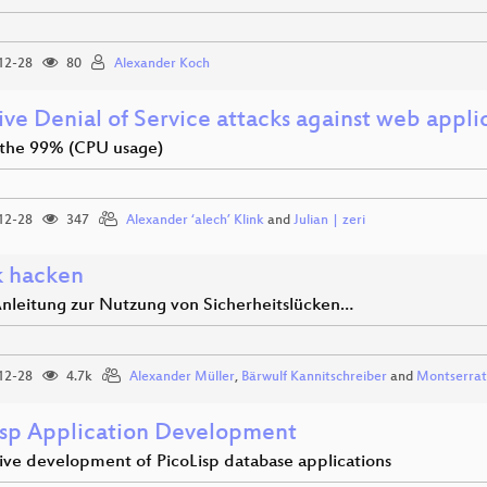
12-28
80
Alexander Koch
ive Denial of Service attacks against web appli
the 99% (CPU usage)
12-28
347
Alexander ‘alech’ Klink
and
Julian | zeri
k hacken
Anleitung zur Nutzung von Sicherheitslücken…
12-28
4.7k
Alexander Müller
,
Bärwulf Kannitschreiber
and
Montserrat
isp Application Development
tive development of PicoLisp database applications