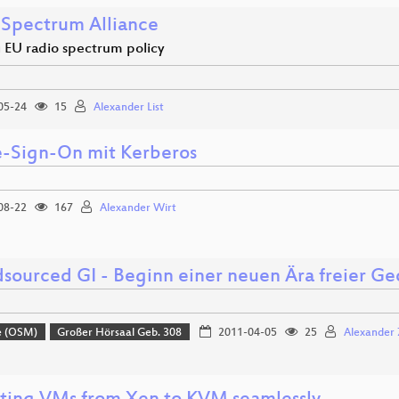
Spectrum Alliance
 EU radio spectrum policy
05-24
15
Alexander List
e-Sign-On mit Kerberos
08-22
167
Alexander Wirt
sourced GI - Beginn einer neuen Ära freier G
e (OSM)
Großer Hörsaal Geb. 308
2011-04-05
25
Alexander 