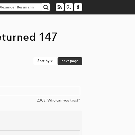
eturned 147
Sort by
next page
23C3: Who can you trust?