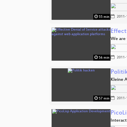
2011-
55 min
Effect
We are 
2011-
56 min
Politi
Kleine 
2011-
57 min
PicoL
Interac