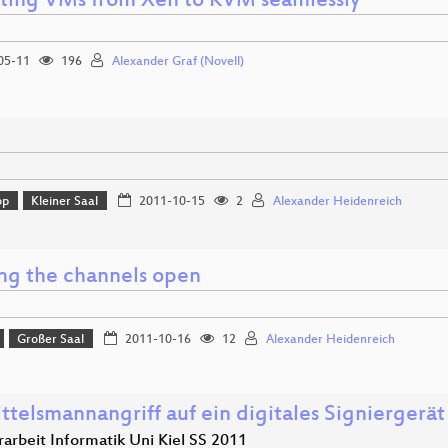
ting VMs from Xen to KVM seamlessly
05-11
196
Alexander Graf (Novell)
op
Kleiner Saal
2011-10-15
2
Alexander Heidenreich
ng the channels open
Großer Saal
2011-10-16
12
Alexander Heidenreich
ttelsmannangriff auf ein digitales Signiergerät
rarbeit Informatik Uni Kiel SS 2011