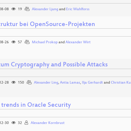
08-08
19
Alexander Ljung
and
Eric Wahlforss
struktur bei OpenSource-Projekten
08-26
57
Michael Prokop
and
Alexander Wirt
um Cryptography and Possible Attacks
12-28
150
Alexander Ling
,
Antia Lamas
,
Ilja Gerhardt
and
Christian Ku
 trends in Oracle Security
12-30
32
Alexander Kornbrust