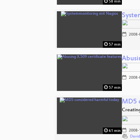
58 min
Syste
2008-
57 min
Abusin
2008-
57 min
MD5 c
Creatin
2008-
61 min
David