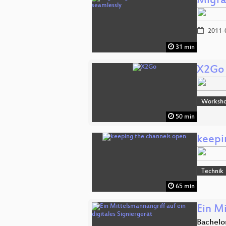
Migra
2011-
31 min
X2Go
Worksh
50 min
keepi
Technik
65 min
Ein Mi
Bachelo