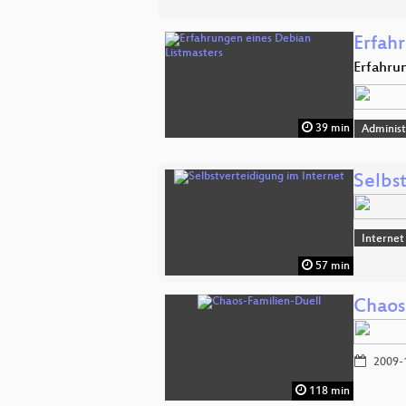
Erfah
Erfahru
39 min
Administ
Selbs
Internet
57 min
Chaos
2009-
118 min