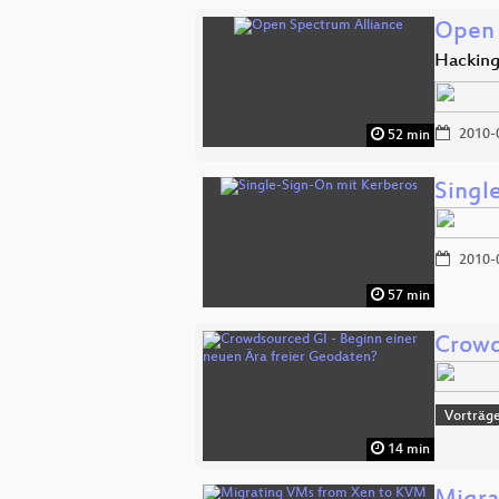
Open 
Hacking
2010-
52 min
Singl
2010-
57 min
Crowd
Vorträg
14 min