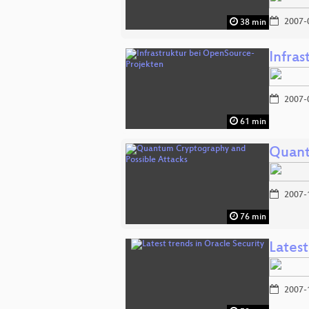
2007-
38 min
Infra
2007-
61 min
Quant
2007-
76 min
Latest
2007-