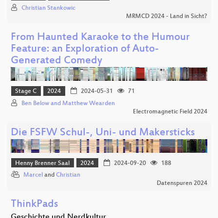
Christian Stankowic
MRMCD 2024 - Land in Sicht?
From Haunted Karaoke to the Humour
Feature: an Exploration of Auto-
Generated Comedy
Stage C
2024
2024-05-31
71
Ben Below and Matthew Wearden
Electromagnetic Field 2024
Die FSFW Schul-, Uni- und Makersticks
Henny Brenner Saal
2024
2024-09-20
188
Marcel
and
Christian
Datenspuren 2024
ThinkPads
Geschichte und Nerdkultur