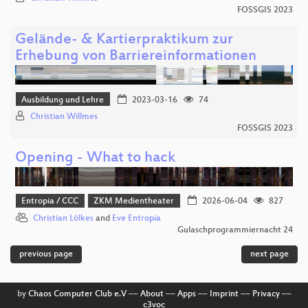
FOSSGIS 2023
Gelände- & Kartierpraktikum zur
Erhebung von Barriereinformationen
Ausbildung und Lehre
2023-03-16
74
Christian Willmes
FOSSGIS 2023
Opening - What to hack
Entropia / CCC
ZKM Medientheater
2026-06-04
827
Christian Lölkes
and
Eve Entropia
Gulaschprogrammiernacht 24
previous page
next page
by
Chaos Computer Club e.V
––
About
––
Apps
––
Imprint
––
Privacy
––
c3voc