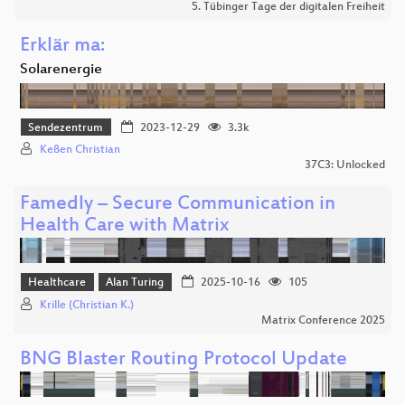
5. Tübinger Tage der digitalen Freiheit
Erklär ma:
Solarenergie
Sendezentrum
2023-12-29
3.3k
Keßen Christian
37C3: Unlocked
Famedly – Secure Communication in
Health Care with Matrix
Healthcare
Alan Turing
2025-10-16
105
Krille (Christian K.)
Matrix Conference 2025
BNG Blaster Routing Protocol Update