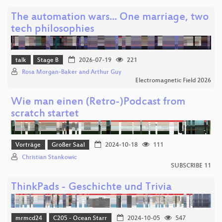
The automation wars... One marriage, two
tech philosophies
talk
Stage B
2026-07-19
221
Rosa Morgan-Baker and Arthur Guy
Electromagnetic Field 2026
Wie man einen (Retro-)Podcast from
scratch startet
Vorträge
Großer Saal
2024-10-18
111
Christian Stankowic
SUBSCRIBE 11
ThinkPads - Geschichte und Trivia
mrmcd24
C205 - Ocean Starr
2024-10-05
547