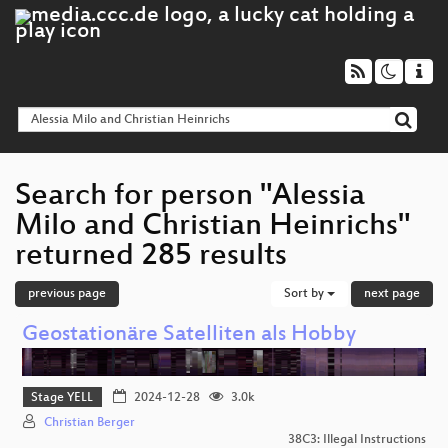
Search for person "Alessia
Milo and Christian Heinrichs"
returned 285 results
previous page
Sort by
next page
Geostationäre Satelliten als Hobby
Stage YELL
2024-12-28
3.0k
Christian Berger
38C3: Illegal Instructions