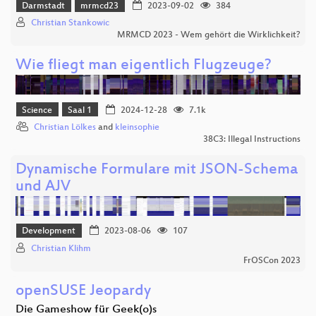
Darmstadt
mrmcd23
2023-09-02
384
Christian Stankowic
MRMCD 2023 - Wem gehört die Wirklichkeit?
Wie fliegt man eigentlich Flugzeuge?
Science
Saal 1
2024-12-28
7.1k
Christian Lölkes
and
kleinsophie
38C3: Illegal Instructions
Dynamische Formulare mit JSON-Schema
und AJV
Development
2023-08-06
107
Christian Klihm
FrOSCon 2023
openSUSE Jeopardy
Die Gameshow für Geek(o)s