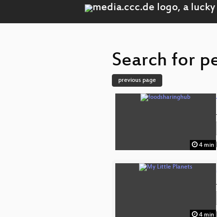
Search for p
previous page
4 min
4 min