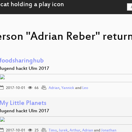
erson "Adrian Reber" return
foodsharinghub
Jugend hackt Ulm 2017
2017-10-01
66
Adrian
,
Yannick
and
Leo
My Little Planets
Jugend hackt Ulm 2017
2017-10-01
25
Timo
,
Jurek
,
Arthur
,
Adrian
and
Jonathan