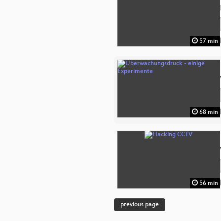
57 min
68 min
56 min
previous page