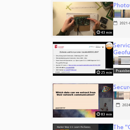
Photov
2021-
43 min
Servi
Geofu
Praxisbe
25 min
Secure
2024
83 min
The "O