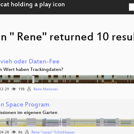
n " Rene" returned 10 resu
vieh oder Daten-Fee
 Wert haben Trackingdaten?
12-29
198
Rene Meissner
n Space Program
ssionen im eigenen Garten
04-28
86
Rene "cavac" Schickbauer