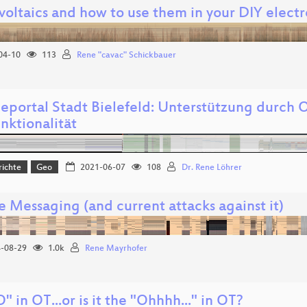
oltaics and how to use them in your DIY electr
04-10
113
Rene "cavac" Schickbauer
ceportal Stadt Bielefeld: Unterstützung durch 
nktionalität
richte
Geo
2021-06-07
108
Dr. Rene Löhrer
 Messaging (and current attacks against it)
-08-29
1.0k
Rene Mayrhofer
" in OT...or is it the "Ohhhh..." in OT?