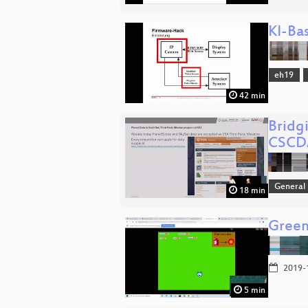
KI-Ba
eh19
42 min
Bridg
CSCD
General
18 min
Green
2019-
5 min