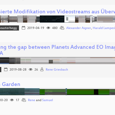
sierte Modifikation von Videostreams aus Üb
easterhegg
2019-04-19
480
Alexander Aigner
,
Harald Lampes
ing the gap between Planets Advanced EO Ima
A
2019-08-28
26
Rene Griesbach
 Garden
10-20
17
Rene
and
Samuel