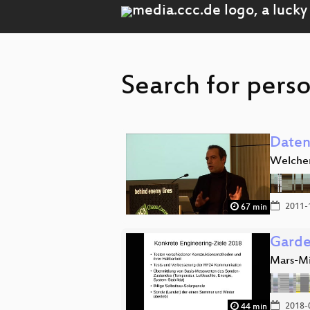
Search for perso
Daten
Welchen
2011-
67 min
Garde
Mars-Mi
2018-
44 min