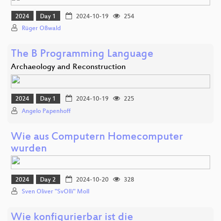
2024
Day 1
2024-10-19
254
Rüger Oßwald
The B Programming Language
Archaeology and Reconstruction
2024
Day 1
2024-10-19
225
Angelo Papenhoff
Wie aus Computern Homecomputer
wurden
2024
Day 2
2024-10-20
328
Sven Oliver "SvOlli" Moll
Wie konfigurierbar ist die