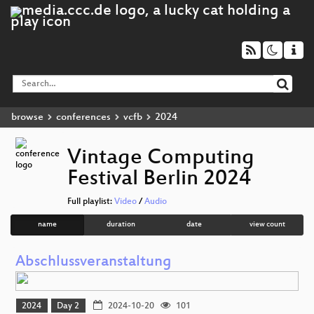
browse
conferences
vcfb
2024
Vintage Computing
Festival Berlin 2024
Full playlist:
Video
/
Audio
name
duration
date
view count
Abschlussveranstaltung
2024
Day 2
2024-10-20
101