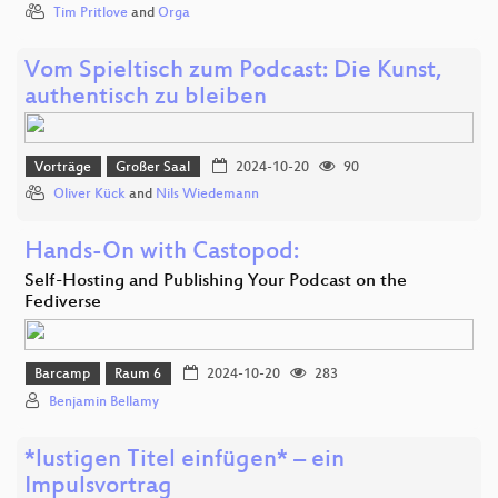
Tim Pritlove
and
Orga
Vom Spieltisch zum Podcast: Die Kunst,
authentisch zu bleiben
Vorträge
Großer Saal
2024-10-20
90
Oliver Kück
and
Nils Wiedemann
Hands-On with Castopod:
Self-Hosting and Publishing Your Podcast on the
Fediverse
Barcamp
Raum 6
2024-10-20
283
Benjamin Bellamy
*lustigen Titel einfügen* – ein
Impulsvortrag