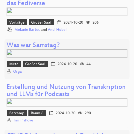
das Fediverse
Vorträge
Großer Saal
2024-10-20
206
Melanie Bartos
and
Andi Hubel
Was war Samstag?
Meta
Großer Saal
2024-10-20
44
Orga
Erstellung und Nutzung von Transkription
und LLMs für Podcasts
Barcamp
Raum 6
2024-10-20
290
Tim Pritlove