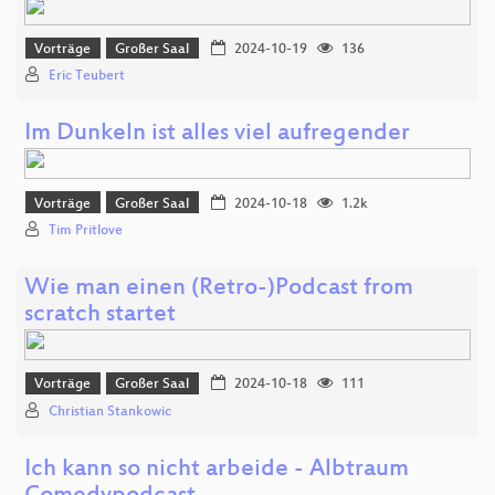
Vorträge
Großer Saal
2024-10-19
136
Eric Teubert
Im Dunkeln ist alles viel aufregender
Vorträge
Großer Saal
2024-10-18
1.2k
Tim Pritlove
Wie man einen (Retro-)Podcast from
scratch startet
Vorträge
Großer Saal
2024-10-18
111
Christian Stankowic
Ich kann so nicht arbeide - Albtraum