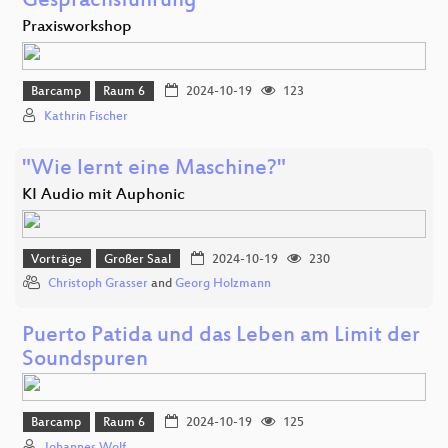
Gesprächsführung
Praxisworkshop
Barcamp
Raum 6
2024-10-19
123
Kathrin Fischer
"Wie lernt eine Maschine?"
KI Audio mit Auphonic
Vorträge
Großer Saal
2024-10-19
230
Christoph Grasser
and
Georg Holzmann
Puerto Patida und das Leben am Limit der
Soundspuren
Barcamp
Raum 6
2024-10-19
125
Johannes Wolf