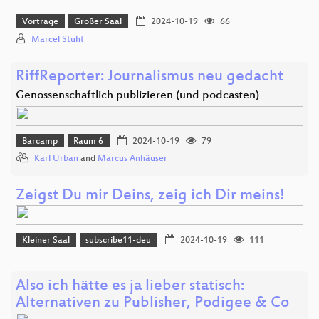
Vorträge
Großer Saal
2024-10-19
66
Marcel Stuht
RiffReporter: Journalismus neu gedacht
Genossenschaftlich publizieren (und podcasten)
Barcamp
Raum 6
2024-10-19
79
Karl Urban
and
Marcus Anhäuser
Zeigst Du mir Deins, zeig ich Dir meins!
Kleiner Saal
subscribe11-deu
2024-10-19
111
Also ich hätte es ja lieber statisch:
Alternativen zu Publisher, Podigee & Co