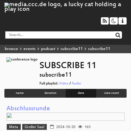
browse
events
podcast
subscribe11
subscribe11
SUBSCRIBE 11
subscribe11
Full playlist:
Video
/
Audio
name
duration
date
view count
Abschlussrunde
Meta
Großer Saal
2024-10-20
165