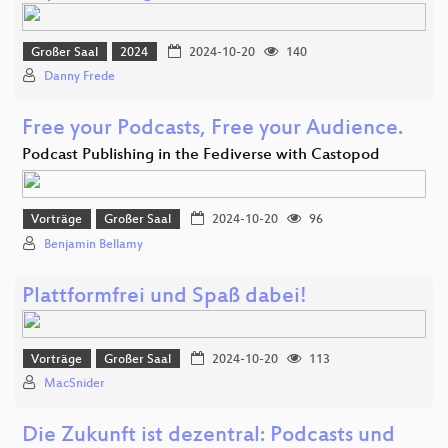
Großer Saal
2024
2024-10-20
140
Danny Frede
Free your Podcasts, Free your Audience.
Podcast Publishing in the Fediverse with Castopod
Vorträge
Großer Saal
2024-10-20
96
Benjamin Bellamy
Plattformfrei und Spaß dabei!
Vorträge
Großer Saal
2024-10-20
113
MacSnider
Die Zukunft ist dezentral: Podcasts und