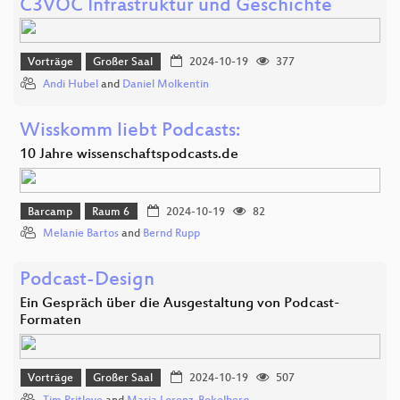
C3VOC Infrastruktur und Geschichte
Vorträge
Großer Saal
2024-10-19
377
Andi Hubel
and
Daniel Molkentin
Wisskomm liebt Podcasts:
10 Jahre wissenschaftspodcasts.de
Barcamp
Raum 6
2024-10-19
82
Melanie Bartos
and
Bernd Rupp
Podcast-Design
Ein Gespräch über die Ausgestaltung von Podcast-
Formaten
Vorträge
Großer Saal
2024-10-19
507