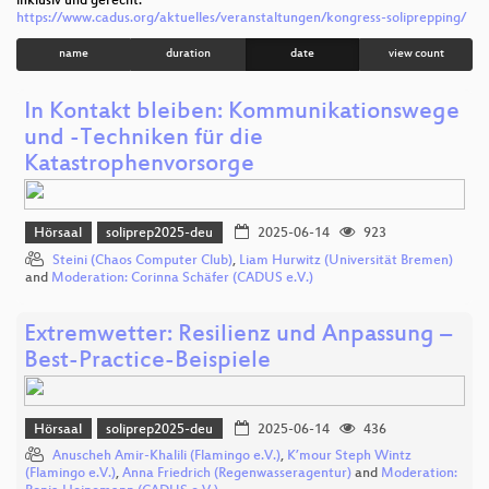
inklusiv und gerecht.
https://www.cadus.org/aktuelles/veranstaltungen/kongress-soliprepping/
name
duration
date
view count
In Kontakt bleiben: Kommunikationswege
und -Techniken für die
Katastrophenvorsorge
Hörsaal
soliprep2025-deu
2025-06-14
923
Steini (Chaos Computer Club)
,
Liam Hurwitz (Universität Bremen)
and
Moderation: Corinna Schäfer (CADUS e.V.)
Extremwetter: Resilienz und Anpassung –
Best-Practice-Beispiele
Hörsaal
soliprep2025-deu
2025-06-14
436
Anuscheh Amir-Khalili (Flamingo e.V.)
,
K’mour Steph Wintz
(Flamingo e.V.)
,
Anna Friedrich (Regenwasseragentur)
and
Moderation: