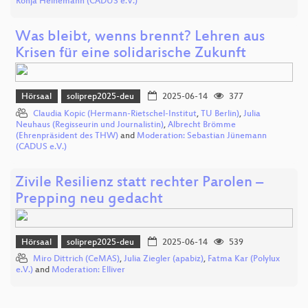
Ronja Heinemann (CADUS e.V.)
Was bleibt, wenns brennt? Lehren aus
Krisen für eine solidarische Zukunft
Hörsaal
soliprep2025-deu
2025-06-14
377
Claudia Kopic (Hermann-Rietschel-Institut
,
TU Berlin)
,
Julia
Neuhaus (Regisseurin und Journalistin)
,
Albrecht Brömme
(Ehrenpräsident des THW)
and
Moderation: Sebastian Jünemann
(CADUS e.V.)
Zivile Resilienz statt rechter Parolen –
Prepping neu gedacht
Hörsaal
soliprep2025-deu
2025-06-14
539
Miro Dittrich (CeMAS)
,
Julia Ziegler (apabiz)
,
Fatma Kar (Polylux
e.V.)
and
Moderation: Elliver