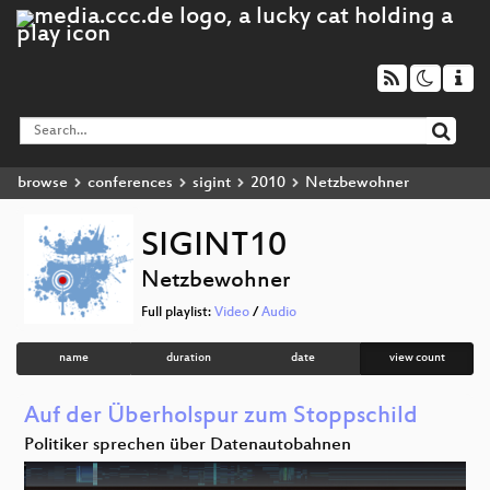
browse
conferences
sigint
2010
Netzbewohner
SIGINT10
Netzbewohner
Full playlist:
Video
/
Audio
name
duration
date
view count
Auf der Überholspur zum Stoppschild
Politiker sprechen über Datenautobahnen