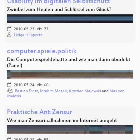
Usability im digitalen Selbstschutz
Zwiebel zum Heulen und Schlüssel zum Glück?
2010-05-23
77
Helga Huppertz
computer.spiele.politik
Die Computerspieldebatte und wie man darin überlebt
(Panel)
2010-05-24
60
Bastian Dietz
,
Ibrahim Mazari
,
Krystian Majewski
and
Max von
Malotki
Praktische AntiZensur
Wie man Zensurmaßnahmen im Internet umgeht