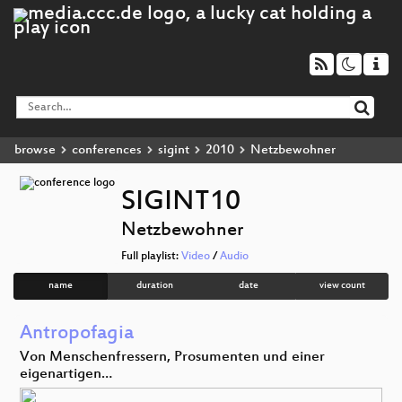
browse
conferences
sigint
2010
Netzbewohner
SIGINT10
Netzbewohner
Full playlist:
Video
/
Audio
name
duration
date
view count
Antropofagia
Von Menschenfressern, Prosumenten und einer
eigenartigen…