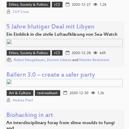
Ethics, Society & Politics
rC3
2020-12-27
1.2k
1UP Crew
5 Jahre blutiger Deal mit Libyen
Ein Einblick in die zivile Luftaufklärung von Sea-Watch
Ethics, Society & Politics
rC3
2020-12-28
649
Ruben Neugebauer
,
Doreen Johann
and
Neeske Beckmann
Ballern 3.0 – create a safer party
Art & Culture
restrealitaet
2020-12-30
1.2k
Andrea Piest
Biohacking in art
An interdisciplinary foray from slime moulds to fungi
and…