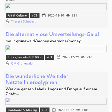
Art & Culture
rC3
2020-12-30
621
Theresa Schubert
Die alternativlose Umverteilungs-Gala!
mv -r grunewald/money everyone/money
Ethics, Society & Politics
rC3
2020-12-29
937
QM Grunewald
Die wunderliche Welt der
Netzteilhieroglyphen
Was die ganzen Labels, Logos und Emojis auf einem
Gerät…
Hardware & Making
rC3
2020-12-27
1.0k