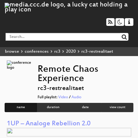
browse
conferences
rc3
2020
rc3-restrealitaet
Remote Chaos
Experience
rc3-restrealitaet
Full playlist:
Video
/
Audio
name
duration
date
view count
1UP – Analoge Rebellion 2.0