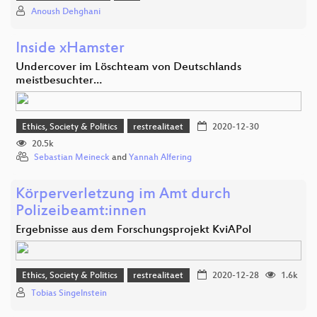
Anoush Dehghani
Inside xHamster
Undercover im Löschteam von Deutschlands
meistbesuchter…
Ethics, Society & Politics
restrealitaet
2020-12-30
20.5k
Sebastian Meineck
and
Yannah Alfering
Körperverletzung im Amt durch
Polizeibeamt:innen
Ergebnisse aus dem Forschungsprojekt KviAPol
Ethics, Society & Politics
restrealitaet
2020-12-28
1.6k
Tobias Singelnstein