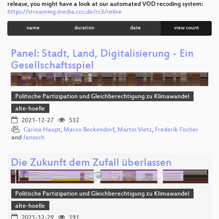
release, you might have a look at our automated VOD recoding system:
https://streaming.media.ccc.de/rc3/relive
name
duration
date
view count
Panel: Stadt, Land, Digitalisierung - Ein
Gesellschaftsspiel
Politische Partizipation und Gleichberechtigung zu Klimawandel
alte-hoelle
2021-12-27
532
Carina Haupt
,
Marco Beckendorf
,
Martin Vietz
,
Frederik Fischer
and
Janosch
Die Zukunft dem Zufall überlassen
Politische Partizipation und Gleichberechtigung zu Klimawandel
alte-hoelle
2021-12-29
191