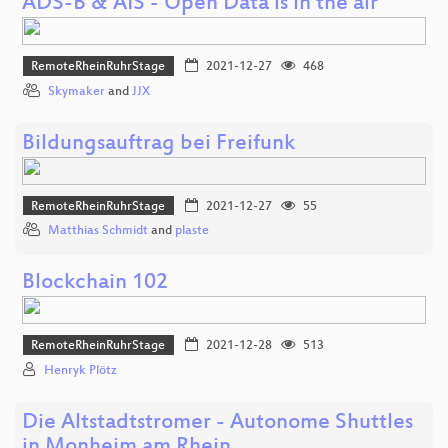
ADS-B & AIS - Open Data is in the air
RemoteRheinRuhrStage
2021-12-27
468
Skymaker
and
JJX
Bildungsauftrag bei Freifunk
RemoteRheinRuhrStage
2021-12-27
55
Matthias Schmidt
and
plaste
Blockchain 102
RemoteRheinRuhrStage
2021-12-28
513
Henryk Plötz
Die Altstadtstromer - Autonome Shuttles
in Monheim am Rhein