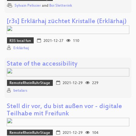
Sylvain Pelissier
and
Boi Sletterink
[r3s] Erklärhaj züchtet Kristalle (Erklärhaj)
R3S local fun
2021-12-27
110
Erklärhaj
State of the accessibility
RemoteRheinRuhrStage
2021-12-29
229
betalars
Stell dir vor, du bist außen vor - digitale
Teilhabe mit Freifunk
RemoteRheinRuhrStage
2021-12-29
104