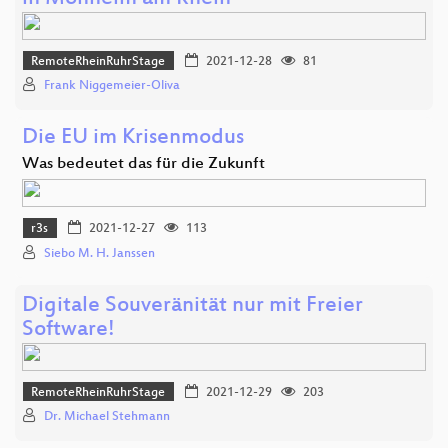
RemoteRheinRuhrStage
2021-12-28
81
Frank Niggemeier-Oliva
Die EU im Krisenmodus
Was bedeutet das für die Zukunft
r3s
2021-12-27
113
Siebo M. H. Janssen
Digitale Souveränität nur mit Freier
Software!
RemoteRheinRuhrStage
2021-12-29
203
Dr. Michael Stehmann