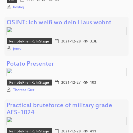
r3s
2021-12-27
65
heyhej
OSINT: Ich weiß wo dein Haus wohnt
RemoteRheinRuhrStage
2021-12-28
3.3k
jomo
Potato Presenter
RemoteRheinRuhrStage
2021-12-27
103
Theresa Gier
Practical bruteforce of military grade
AES-1024
RemoteRheinRuhrStage
2021-12-28
411