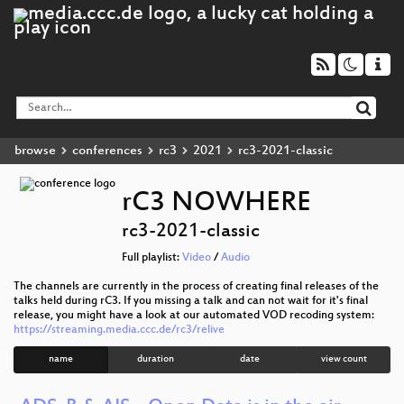
browse
conferences
rc3
2021
rc3-2021-classic
rC3 NOWHERE
rc3-2021-classic
Full playlist:
Video
/
Audio
The channels are currently in the process of creating final releases of the
talks held during rC3. If you missing a talk and can not wait for it's final
release, you might have a look at our automated VOD recoding system:
https://streaming.media.ccc.de/rc3/relive
name
duration
date
view count