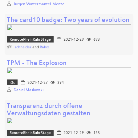
Jürgen Wintermantel-Menze
The card10 badge: Two years of evolution
RemoteRheinRuhrStage
2021-12-29
693
schneider
and
Rahix
TPM - The Explosion
r3s
2021-12-27
394
Daniel Maslowski
Transparenz durch offene
Verwaltungsdaten gestalten
RemoteRheinRuhrStage
2021-12-29
153