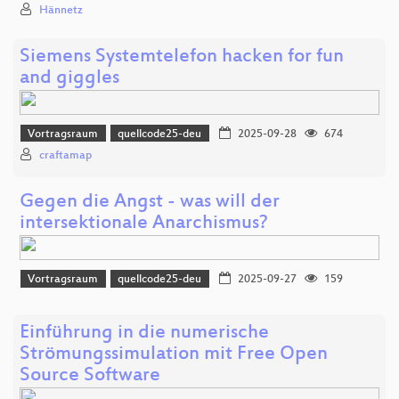
Hännetz
Siemens Systemtelefon hacken for fun
and giggles
Vortragsraum
quellcode25-deu
2025-09-28
674
craftamap
Gegen die Angst - was will der
intersektionale Anarchismus?
Vortragsraum
quellcode25-deu
2025-09-27
159
Einführung in die numerische
Strömungssimulation mit Free Open
Source Software