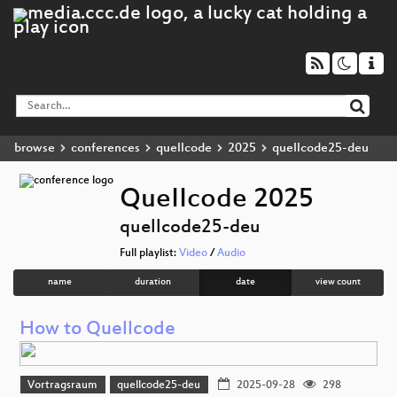
browse
conferences
quellcode
2025
quellcode25-deu
QueIIcode 2025
quellcode25-deu
Full playlist:
Video
/
Audio
name
duration
date
view count
How to Quellcode
Vortragsraum
quellcode25-deu
2025-09-28
298