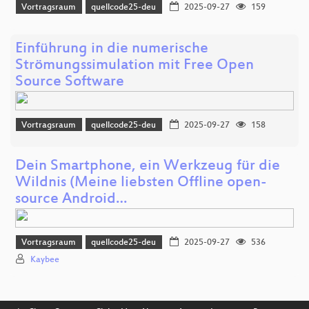
Vortragsraum
quellcode25-deu
2025-09-27
159
Einführung in die numerische
Strömungssimulation mit Free Open
Source Software
Vortragsraum
quellcode25-deu
2025-09-27
158
Dein Smartphone, ein Werkzeug für die
Wildnis (Meine liebsten Offline open-
source Android…
Vortragsraum
quellcode25-deu
2025-09-27
536
Kaybee