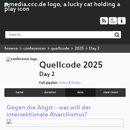
browse
conferences
quellcode
2025
Day 2
QueIIcode 2025
Day 2
Full playlist:
Video
/
Audio
name
duration
date
view count
Gegen die Angst - was will der
intersektionale Anarchismus?