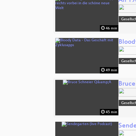
An 19
Gesellsc
46 min
Blood
Gesellsc
49 min
Bruce
Gesellsc
45 min
Sende