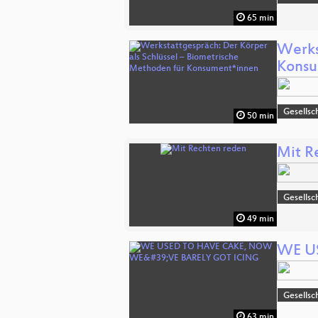
65 min
Werks
Konsu
Gesellsc
50 min
Mit R
Gesellsc
49 min
WE U
Gesellsc
63 min