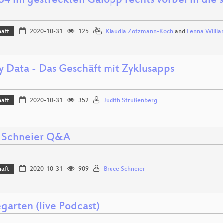
84 im gestreckten Galopp rechts vorbei in die
haft
2020-10-31
125
Klaudia Zotzmann-Koch
and
Fenna Willia
y Data - Das Geschäft mit Zyklusapps
haft
2020-10-31
352
Judith Strußenberg
 Schneier Q&A
haft
2020-10-31
909
Bruce Schneier
garten (live Podcast)