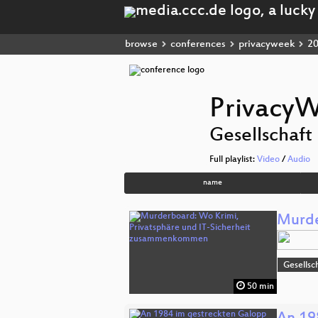
browse
conferences
privacyweek
2
Privacy
Gesellschaft
Full playlist:
Video
/
Audio
name
Murde
Gesellsc
50 min