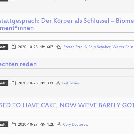
tattgespräch: Der Körper als Schlüssel – Biom
ment*innen
haft
2020-10-28
607
Stefan Strauß
,
Felix Schaber
,
Walter Peiss
echten reden
haft
2020-10-28
331
Leif Tewes
SED TO HAVE CAKE, NOW WE'VE BARELY GOT
haft
2020-10-27
1.2k
Cory Doctorow