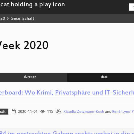
020
Gesellschaft
Week 2020
duration
date
rboard: Wo Krimi, Privatsphäre und IT-Sich
haft
2020-11-01
115
Klaudia Zotzmann-Koch
and
René 'Lynx' P