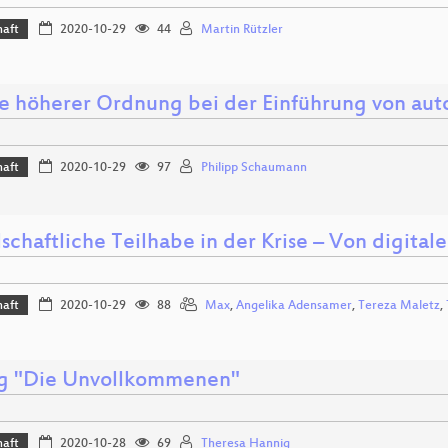
haft
2020-10-29
44
Martin Rützler
te höherer Ordnung bei der Einführung von a
haft
2020-10-29
97
Philipp Schaumann
lschaftliche Teilhabe in der Krise – Von digita
haft
2020-10-29
88
Max
,
Angelika Adensamer
,
Tereza Maletz
,
g "Die Unvollkommenen"
haft
2020-10-28
69
Theresa Hannig