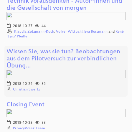
Technik vorausdenken - Autor*innen und
die Gesellschaft von morgen
2018-10-27
44
Klaudia Zotzmann-Koch
,
Volker Wittpahl
,
Eva Rossmann
and
René
'Lynx' Pfeiffer
Wissen Sie, was sie tun? Beobachtungen
aus dem Pilotversuch zur verbindlichen
Übung…
2018-10-24
35
Christian Swertz
Closing Event
2018-10-28
33
PrivacyWeek Team