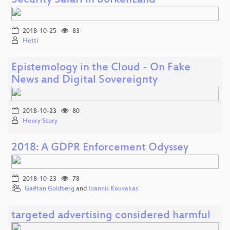
Security Safari in b0rkenLand
2018-10-25
83
Hetti
Epistemology in the Cloud - On Fake
News and Digital Sovereignty
2018-10-23
80
Henry Story
2018: A GDPR Enforcement Odyssey
2018-10-23
78
Gaëtan Goldberg
and
Ioannis Kouvakas
targeted advertising considered harmful