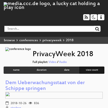
browse
conferences
privacyweek
2018
PrivacyWeek 2018
Full playlist:
Video
/
Audio
name
duration
date
view count
Dem Ueberwachungsstaat von der
Schippe springen
2018-10-26
836
starbug