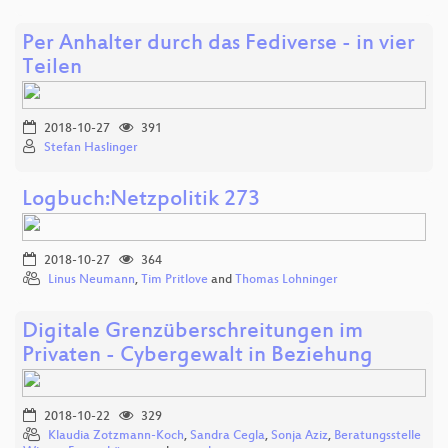
Per Anhalter durch das Fediverse - in vier
Teilen
2018-10-27
391
Stefan Haslinger
Logbuch:Netzpolitik 273
2018-10-27
364
Linus Neumann
,
Tim Pritlove
and
Thomas Lohninger
Digitale Grenzüberschreitungen im
Privaten - Cybergewalt in Beziehung
2018-10-22
329
Klaudia Zotzmann-Koch
,
Sandra Cegla
,
Sonja Aziz
,
Beratungsstelle