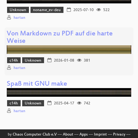
Unknown
noname_ev-deu
2025-07-10
522
hartan
Von Markdown zu PDF auf die harte
Weise
c14h
Unknown
2026-01-08
381
hartan
Spaß mit GNU make
c14h
Unknown
2025-04-17
742
hartan
by
Chaos Computer Club e.V
––
About
––
Apps
––
Imprint
––
Privacy
––