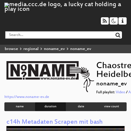
browse
regional
noname_ev
noname_ev
Chaostre
Heidelb
noname_ev
Full playlist:
Video
/
A
https://www.noname-ev.de
name
duration
date
view count
c14h Metadaten Scrapen mit bash