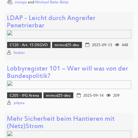
snoopy
and
Michael Biela-Bätje
LDAP - Leicht durch Angreifer
Penetrierbar
C120 - Art. 15 DSGVO
mrmcd25-deu
2025-09-13
448
fooker
Lobbyregister 101 – Wer will was von der
Bundespolitik?
C205 - IFG Arena
mrmcd25-deu
2025-09-14
209
joliyea
Mehr Sicherheit beim Hantieren mit
(Netz)Strom