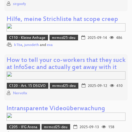
sirgoofy
Hilfe, meine Strichliste hat scope creep
C110 - Kleine Anfrage
mrmcd25-deu
2025-09-14
486
k1ba
,
junodeth
and
exa
How to tell your co-workers that they suck
at InfoSec and actually get away with it
C120 - Art. 15 DSGVO
mrmcd25-deu
2025-09-12
410
Nervofix
Intransparente Videoüberwachung
C205 - IFG Arena
mrmcd25-deu
2025-09-13
158