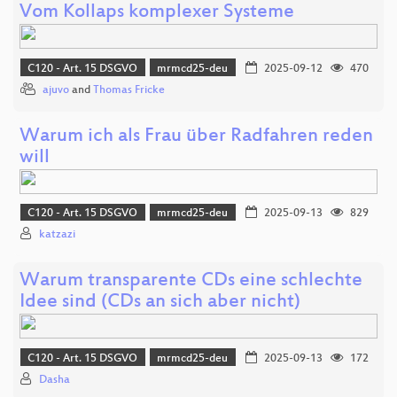
Vom Kollaps komplexer Systeme
C120 - Art. 15 DSGVO
mrmcd25-deu
2025-09-12
470
ajuvo
and
Thomas Fricke
Warum ich als Frau über Radfahren reden
will
C120 - Art. 15 DSGVO
mrmcd25-deu
2025-09-13
829
katzazi
Warum transparente CDs eine schlechte
Idee sind (CDs an sich aber nicht)
C120 - Art. 15 DSGVO
mrmcd25-deu
2025-09-13
172
Dasha