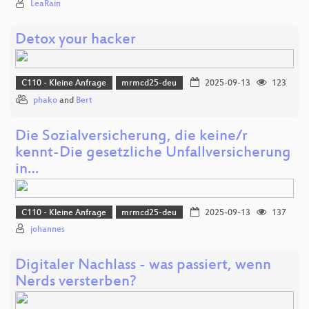
LeaRain
Detox your hacker
C110 - Kleine Anfrage
mrmcd25-deu
2025-09-13
123
phako
and
Bert
Die Sozialversicherung, die keine/r
kennt-Die gesetzliche Unfallversicherung
in…
C110 - Kleine Anfrage
mrmcd25-deu
2025-09-13
137
johannes
Digitaler Nachlass - was passiert, wenn
Nerds versterben?