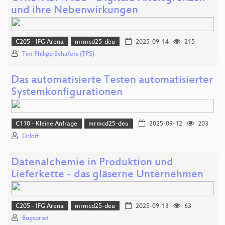
und ihre Nebenwirkungen
C205 - IFG Arena
mrmcd25-deu
2025-09-14
215
Tim Philipp Schäfers (TPS)
Das automatisierte Testen automatisierter
Systemkonfigurationen
C110 - Kleine Anfrage
mrmcd25-deu
2025-09-12
203
Orloff
Datenalchemie in Produktion und
Lieferkette - das gläserne Unternehmen
C205 - IFG Arena
mrmcd25-deu
2025-09-13
63
Bugspriet