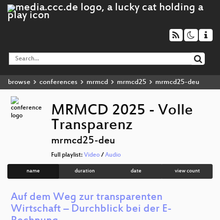
browse
conferences
mrmcd
mrmcd25
mrmcd25-deu
MRMCD 2025 - Volle
Transparenz
mrmcd25-deu
Full playlist:
Video
/
Audio
name
duration
date
view count
Auf dem Weg zur transparenten
Wirtschaft – Durchblick bei der E-