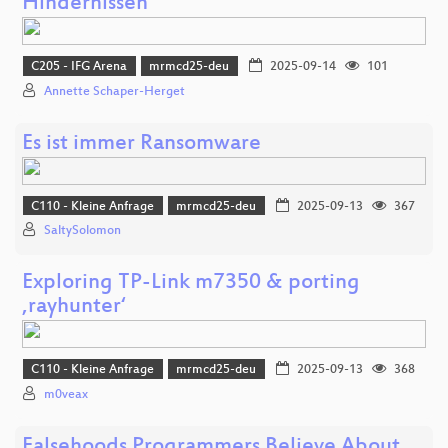
Hindernissen
C205 - IFG Arena
mrmcd25-deu
2025-09-14
101
Annette Schaper-Herget
Es ist immer Ransomware
C110 - Kleine Anfrage
mrmcd25-deu
2025-09-13
367
SaltySolomon
Exploring TP-Link m7350 & porting
‚rayhunter‘
C110 - Kleine Anfrage
mrmcd25-deu
2025-09-13
368
m0veax
Falsehoods Programmers Believe About