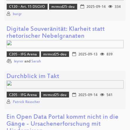
C120 - Art. 15 DSGVO
mrmcd25-deu
2025-09-14
334
burgr
Digitale Souveränität: Klarheit statt
rhetorischer Nebelgranaten
C205 - IFG Arena
mrmcd25-deu
2025-09-13
839
leyrer
and
Sarah
Durchblick im Takt
C205 - IFG Arena
mrmcd25-deu
2025-09-14
541
Patrick Rauscher
Ein Open Data Portal kommt nicht in die
Gänge - Ursachenerforschung mit