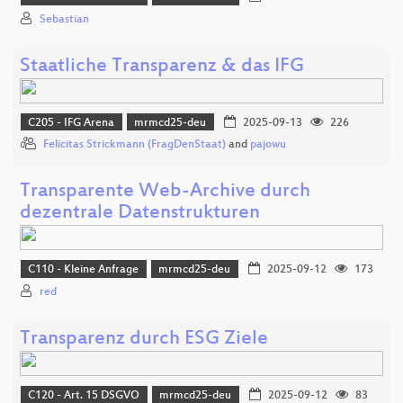
Sebastian
Staatliche Transparenz & das IFG
C205 - IFG Arena
mrmcd25-deu
2025-09-13
226
Felicitas Strickmann (FragDenStaat)
and
pajowu
Transparente Web-Archive durch
dezentrale Datenstrukturen
C110 - Kleine Anfrage
mrmcd25-deu
2025-09-12
173
red
Transparenz durch ESG Ziele
C120 - Art. 15 DSGVO
mrmcd25-deu
2025-09-12
83