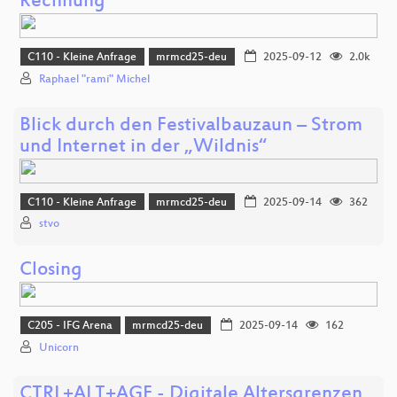
Rechnung
C110 - Kleine Anfrage
mrmcd25-deu
2025-09-12
2.0k
Raphael "rami" Michel
Blick durch den Festivalbauzaun – Strom
und Internet in der „Wildnis“
C110 - Kleine Anfrage
mrmcd25-deu
2025-09-14
362
stvo
Closing
C205 - IFG Arena
mrmcd25-deu
2025-09-14
162
Unicorn
CTRL+ALT+AGE - Digitale Altersgrenzen