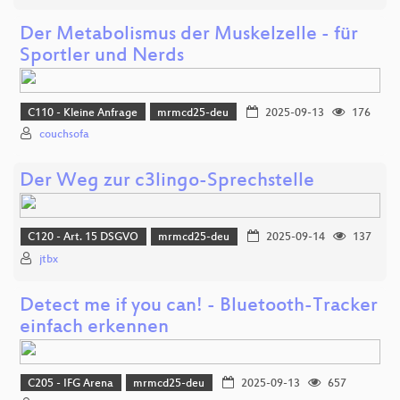
Der Metabolismus der Muskelzelle - für
Sportler und Nerds
C110 - Kleine Anfrage
mrmcd25-deu
2025-09-13
176
couchsofa
Der Weg zur c3lingo-Sprechstelle
C120 - Art. 15 DSGVO
mrmcd25-deu
2025-09-14
137
jtbx
Detect me if you can! - Bluetooth-Tracker
einfach erkennen
C205 - IFG Arena
mrmcd25-deu
2025-09-13
657