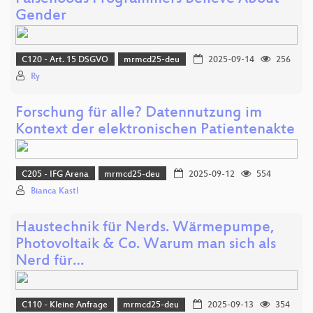
Gender
C120 - Art. 15 DSGVO
mrmcd25-deu
2025-09-14
256
Ry
Forschung für alle? Datennutzung im
Kontext der elektronischen Patientenakte
C205 - IFG Arena
mrmcd25-deu
2025-09-12
554
Bianca Kastl
Haustechnik für Nerds. Wärmepumpe,
Photovoltaik & Co. Warum man sich als
Nerd für…
C110 - Kleine Anfrage
mrmcd25-deu
2025-09-13
354