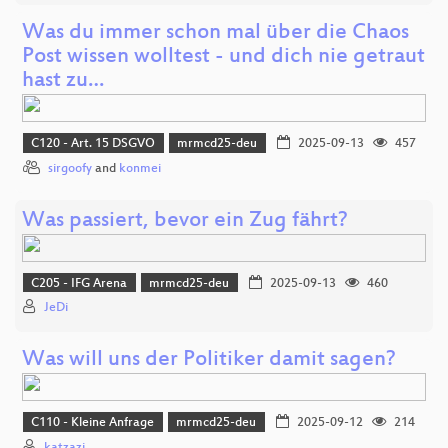
Was du immer schon mal über die Chaos
Post wissen wolltest - und dich nie getraut
hast zu…
C120 - Art. 15 DSGVO
mrmcd25-deu
2025-09-13
457
sirgoofy
and
konmei
Was passiert, bevor ein Zug fährt?
C205 - IFG Arena
mrmcd25-deu
2025-09-13
460
JeDi
Was will uns der Politiker damit sagen?
C110 - Kleine Anfrage
mrmcd25-deu
2025-09-12
214
katzazi