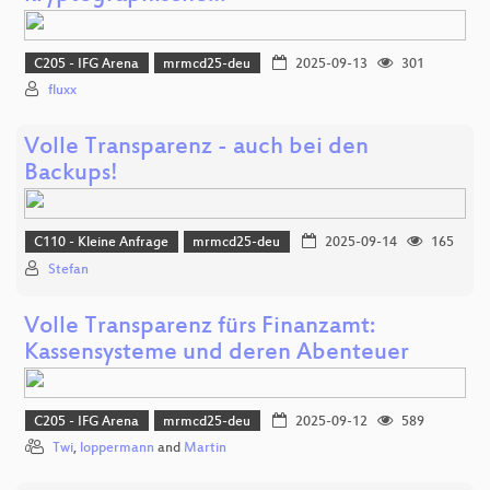
C205 - IFG Arena
mrmcd25-deu
2025-09-13
301
fluxx
Volle Transparenz - auch bei den
Backups!
C110 - Kleine Anfrage
mrmcd25-deu
2025-09-14
165
Stefan
Volle Transparenz fürs Finanzamt:
Kassensysteme und deren Abenteuer
C205 - IFG Arena
mrmcd25-deu
2025-09-12
589
Twi
,
loppermann
and
Martin