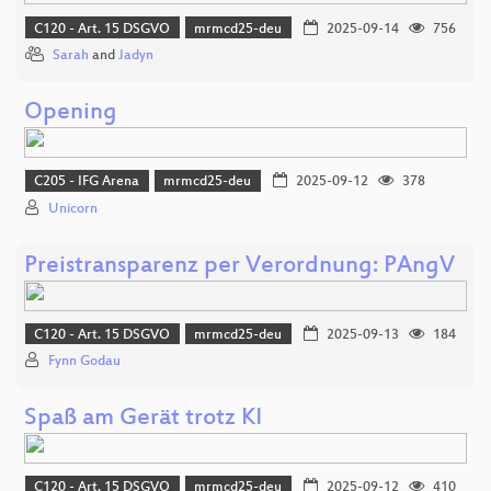
C120 - Art. 15 DSGVO
mrmcd25-deu
2025-09-14
756
Sarah
and
Jadyn
Opening
C205 - IFG Arena
mrmcd25-deu
2025-09-12
378
Unicorn
Preistransparenz per Verordnung: PAngV
C120 - Art. 15 DSGVO
mrmcd25-deu
2025-09-13
184
Fynn Godau
Spaß am Gerät trotz KI
C120 - Art. 15 DSGVO
mrmcd25-deu
2025-09-12
410