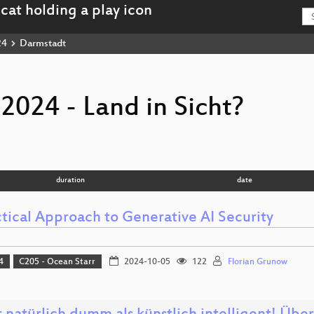
24
Darmstadt
24 - Land in Sicht?
duration
date
ctical Approach to Generative AI Security
4
C205 - Ocean Starr
2024-10-05
122
Florian Grunow