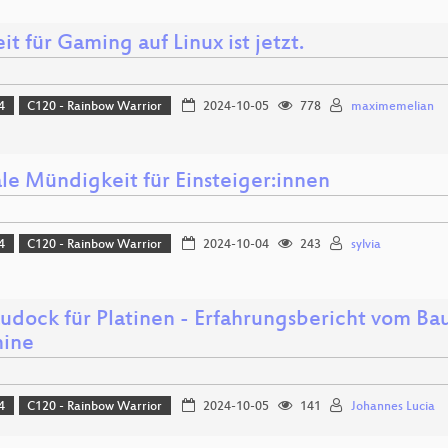
it für Gaming auf Linux ist jetzt.
4
C120 - Rainbow Warrior
2024-10-05
778
maximemelian
ale Mündigkeit für Einsteiger:innen
4
C120 - Rainbow Warrior
2024-10-04
243
sylvia
audock für Platinen - Erfahrungsbericht vom Ba
ine
4
C120 - Rainbow Warrior
2024-10-05
141
Johannes Lucia