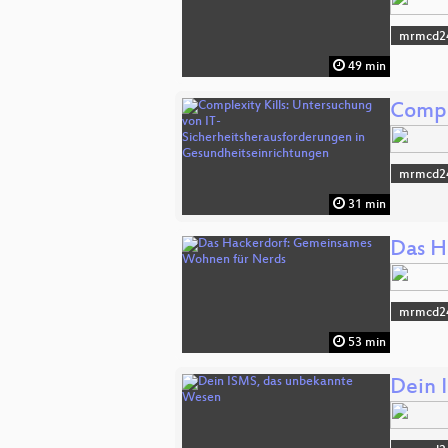
mrmcd2
49 min
Compl
mrmcd2
31 min
Das H
mrmcd2
53 min
Dein 