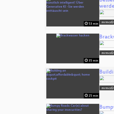
Besser
werd
mrmcd2
53 min
Brack
mrmcd2
35 min
Build
mrmcd2
25 min
Bumpy