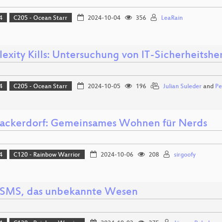
4
C205 - Ocean Starr
2024-10-04
356
LeaRain
exity Kills: Untersuchung von IT-Sicherheitsh
4
C205 - Ocean Starr
2024-10-05
196
Julian Suleder
and
Pe
ackerdorf: Gemeinsames Wohnen für Nerds
4
C120 - Rainbow Warrior
2024-10-06
208
sirgoofy
ISMS, das unbekannte Wesen