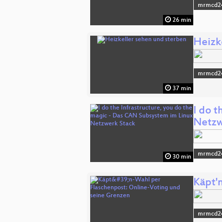
mrmcd2
26 min
Heizk
mrmcd2
37 min
I do 
Netzw
mrmcd2
30 min
Käpt'
mrmcd2