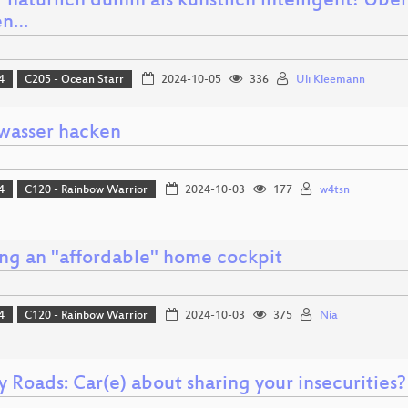
 natürlich dumm als künstlich intelligent! Über
en…
4
C205 - Ocean Starr
2024-10-05
336
Uli Kleemann
wasser hacken
4
C120 - Rainbow Warrior
2024-10-03
177
w4tsn
ing an "affordable" home cockpit
4
C120 - Rainbow Warrior
2024-10-03
375
Nia
 Roads: Car(e) about sharing your insecurities?