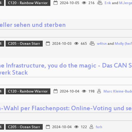
4
C120 - Rainbow Warrior
2024-10-05
216
Erik
and
M.Jerg
eller sehen und sterben
4
C205 - Ocean Starr
2024-10-03
665
w4tsn
and
Molly (he/
the Infrastructure, you do the magic - Das CAN 
erk Stack
4
C120 - Rainbow Warrior
2024-10-04
198
Marc Kleine-Bud
n-Wahl per Flaschenpost: Online-Voting und s
4
C205 - Ocean Starr
2024-10-04
122
fxrh