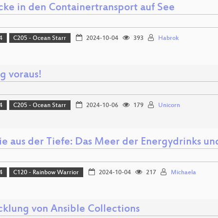
icke in den Containertransport auf See
4
C205 - Ocean Starr
2024-10-04
393
Habrok
g voraus!
4
C205 - Ocean Starr
2024-10-06
179
Unicorn
ie aus der Tiefe: Das Meer der Energydrinks un
4
C120 - Rainbow Warrior
2024-10-04
217
Michaela
cklung von Ansible Collections