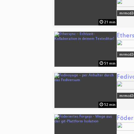
mrmcd2
21 min
Ether
mrmcd2
51 min
Fediv
mrmcd2
52 min
Föderi