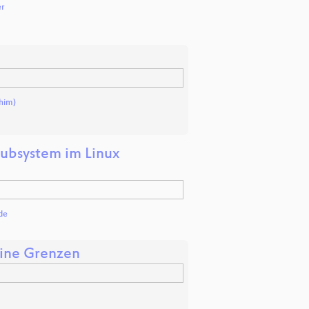
er
him)
Subsystem im Linux
de
eine Grenzen