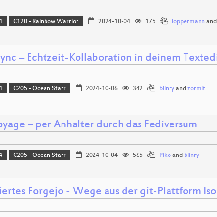
4
C120 - Rainbow Warrior
2024-10-04
175
loppermann
an
sync – Echtzeit-Kollaboration in deinem Textedi
4
C205 - Ocean Starr
2024-10-06
342
blinry
and
zormit
oyage – per Anhalter durch das Fediversum
4
C205 - Ocean Starr
2024-10-04
565
Piko
and
blinry
ertes Forgejo - Wege aus der git-Plattform Iso