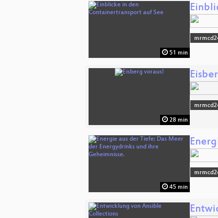
Einbl
mrmcd2
51 min
Eisber
mrmcd2
28 min
Energ
mrmcd2
45 min
Entwi