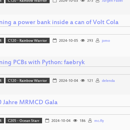
4
C120 - Rainbow Warrior
2024-10-03
375
Jürgen Pabel
ning a power bank inside a can of Volt Cola
4
C120 - Rainbow Warrior
2024-10-05
293
jomo
ning PCBs with Python: faebryk
4
C120 - Rainbow Warrior
2024-10-04
121
delenda
0 Jahre MRMCD Gala
4
C205 - Ocean Starr
2024-10-04
186
mc.fly