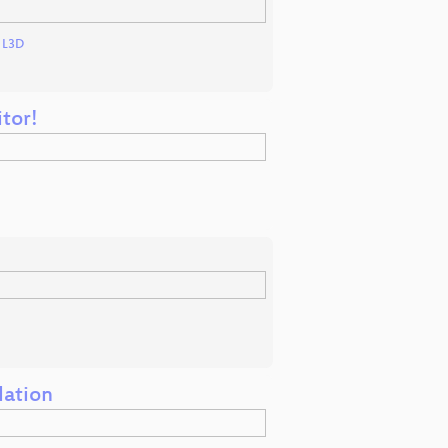
d
L3D
tor!
lation