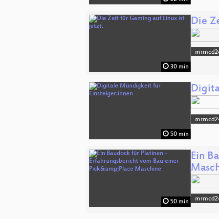
Die Ze
mrmcd2
30 min
Digit
mrmcd2
50 min
Ein B
Masch
mrmcd2
50 min