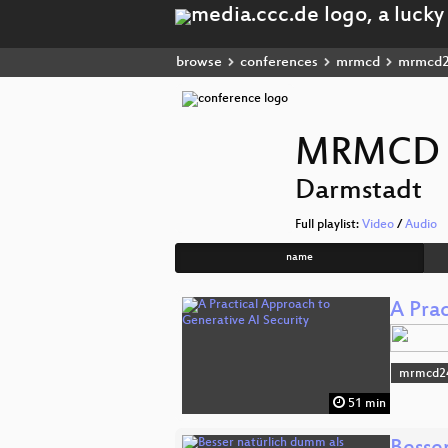
browse
conferences
mrmcd
mrmcd
MRMCD 20
Darmstadt
Full playlist:
Video
/
Audio
name
A Pra
mrmcd2
51 min