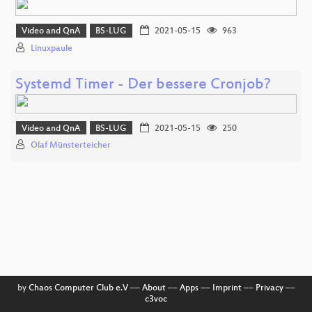
Video and QnA
BS-LUG
2021-05-15
963
Linuxpaule
Systemd Timer - Der bessere Cronjob?
Video and QnA
BS-LUG
2021-05-15
250
Olaf Münsterteicher
by
Chaos Computer Club e.V
––
About
––
Apps
––
Imprint
––
Privacy
––
c3voc