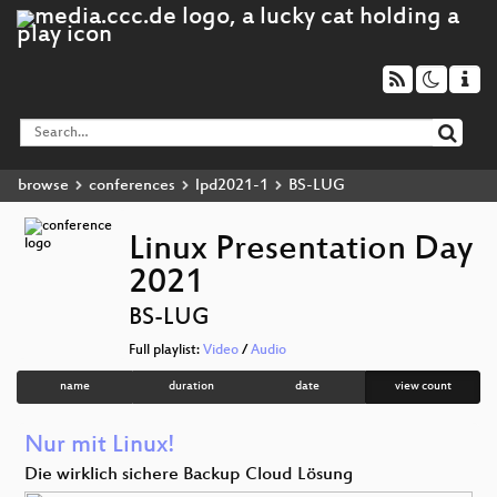
browse
conferences
lpd2021-1
BS-LUG
Linux Presentation Day
2021
BS-LUG
Full playlist:
Video
/
Audio
name
duration
date
view count
Nur mit Linux!
Die wirklich sichere Backup Cloud Lösung