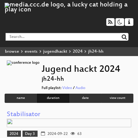
browse
events
jugendhackt
2024
jh24-hh
Jugend hackt 2024
jh24-hh
Full playlist:
Video
/
Audio
name
duration
date
view count
Stabilisator
2024
Day 3
2024-09-22
63