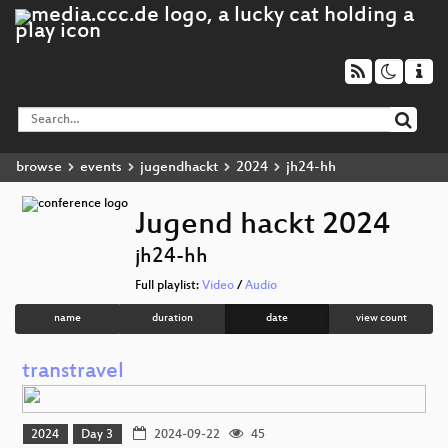
browse
events
jugendhackt
2024
jh24-hh
Jugend hackt 2024
jh24-hh
Full playlist:
Video
/
Audio
name
duration
date
view count
transtravel
2024
Day 3
2024-09-22
45