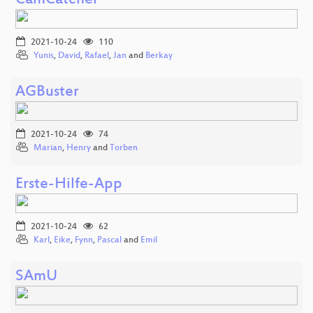
CamCatcher
2021-10-24
110
Yunis
,
David
,
Rafael
,
Jan
and
Berkay
AGBuster
2021-10-24
74
Marian
,
Henry
and
Torben
Erste-Hilfe-App
2021-10-24
62
Karl
,
Eike
,
Fynn
,
Pascal
and
Emil
SAmU