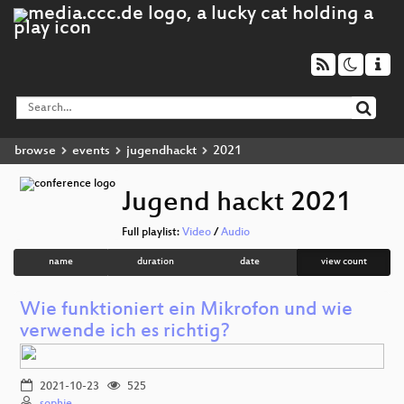
browse
events
jugendhackt
2021
Jugend hackt 2021
Full playlist:
Video
/
Audio
name
duration
date
view count
Wie funktioniert ein Mikrofon und wie
verwende ich es richtig?
2021-10-23
525
sophie