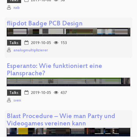
Talks
2019-10-06
38
nxb
flipdot Badge PCB Design
Talks
2019-10-05
153
analogmultiplizierer
Esperanto: Wie funktioniert eine
Plansprache?
Talks
2019-10-05
437
sven
Blast Procedure – Wie man Party und
Videogames vereinen kann