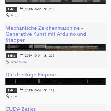
Talks
2019-10-04
745
typ_o
Mechanische Zeichenmaschine -
Generative Kunst mit Arduino und
Stepper
Talks
2019-10-04
226
BinaerBube
Die dreckige Empirie
Talks
2019-10-03
112
aiko
CUDA Basics