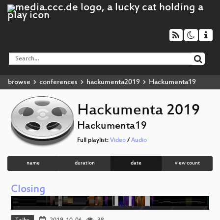
browse
conferences
hackumenta2019
Hackumenta19
Hackumenta 2019
Hackumenta19
Full playlist:
Video
/
Audio
name
duration
date
view count
Closing