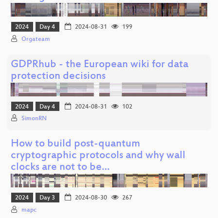
2024
Day 4
2024-08-31
199
Orgateam
GDPRhub - the European wiki for data
protection decisions
2024
Day 4
2024-08-31
102
SimonRN
How to build post-quantum
cryptographic protocols and why wall
clocks are not to be…
2024
Day 3
2024-08-30
267
mapc