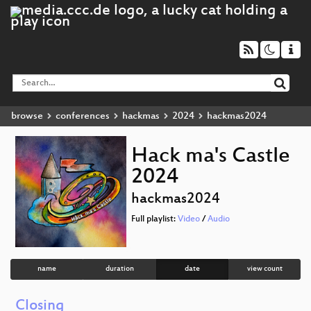
browse
conferences
hackmas
2024
hackmas2024
Hack ma's Castle
2024
hackmas2024
Full playlist:
Video
/
Audio
name
duration
date
view count
Closing