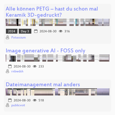
Alle können PETG – hast du schon mal
Keramik 3D-gedruckt?
2024
Day 3
2024-08-30
316
Potassium
Image generative AI - FOSS only
2024-08-30
233
rnbwdsh
Dateimanagement mal anders
2024-08-30
518
publicvoit