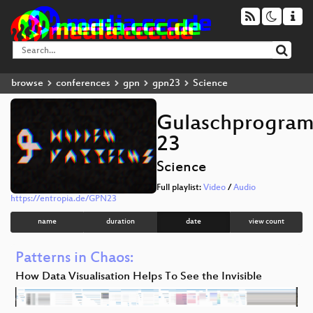
browse
conferences
gpn
gpn23
Science
Gulaschprogram
23
Science
Full playlist:
Video
/
Audio
https://entropia.de/GPN23
name
duration
date
view count
Patterns in Chaos:
How Data Visualisation Helps To See the Invisible