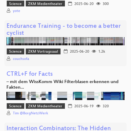
Science
ZKM Medientheater
2025-06-20
300
yote
Endurance Training - to become a better
cyclist
Science
ZKM Vortragssaal
2025-06-20
1.2k
couchsofa
CTRL+F for Facts
– mit dem WissKomm Wiki Filterblasen erkennen und
Fakten…
Science
ZKM Medientheater
2025-06-19
320
Tim @BorgNetzWerk
Interaction Combinators: The Hidden