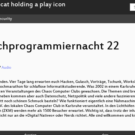
curity
chprogrammiernacht 22
/
Audio
inden. Vier Tage lang erwarten euch Hacken, Gulasch, Vorträge, Tschunk, Work
Kochmarathon für schlaflose Informatikstudierende. Was 2002 in einem Karlsruh
ößten Veranstaltungen des Chaos Computer Clubs gewachsen. Die Themen sind bre
aneben kommen aber auch Datenschutz, Netzpolitik und viele andere faszinie
t noch schönen Schmuck basteln? Wie funktioniert eigentlich eine Nähmaschin
 des lokalen Chaos Computer Club in Karlsruhe veranstaltet. In den Lichthöfen
(ZKM) werden mehr als 1500 Besucher erwartet. Wichtig ist, dass trotz der inha
ht nur an die »Digital Natives« oder Nerds richtet. Alle sind willkommen und kö