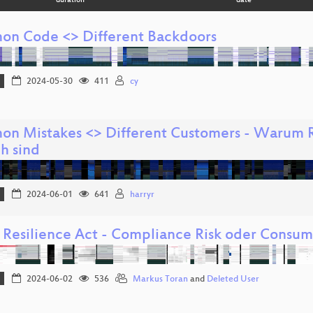
duration
date
n Code <> Different Backdoors
2024-05-30
411
cy
n Mistakes <> Different Customers - Warum 
h sind
2024-06-01
641
harryr
 Resilience Act - Compliance Risk oder Consum
2024-06-02
536
Markus Toran
and
Deleted User