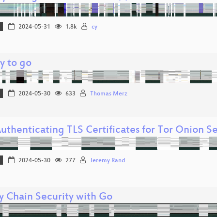
2024-05-31
1.8k
cy
y to go
2024-05-30
633
Thomas Merz
uthenticating TLS Certificates for Tor Onion Se
2024-05-30
277
Jeremy Rand
y Chain Security with Go