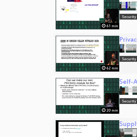
Security
61 min
Privac
Security
62 min
Self-A
Security
20 min
Suppl