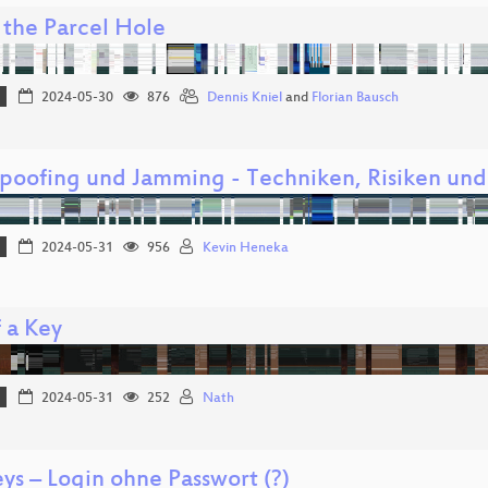
the Parcel Hole
2024-05-30
876
Dennis Kniel
and
Florian Bausch
poofing und Jamming - Techniken, Risiken und
2024-05-31
956
Kevin Heneka
f a Key
2024-05-31
252
Nath
ys – Login ohne Passwort (?)