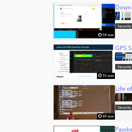
Down 
Security
59 min
GPS S
Security
55 min
Life o
Security
49 min
Passke