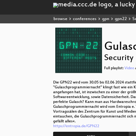
browse
conferences
gpn
gpn22
Se
Gulas
Security
Full playlist:
Video
Die GPN22 wird vom 30.05 bis 02.06 2024 stattf
"Gulaschprogrammiernacht" klingt fast wie ein 
angefangen hat, ist inzwischen zu einer der gr
Softwareentwicklung, sowie Datensicherheit. D
perfekte Gulasch? Kann man aus Hardwareschrot
Gulaschprogrammiernacht wird vom Entropia e. V.
Vortragssälen des Zentrum für Kunst und Medien 
eintauchen, die Gulaschprogrammiernacht sich nic
gefällt alles«.
https://entropia.de/GPN22