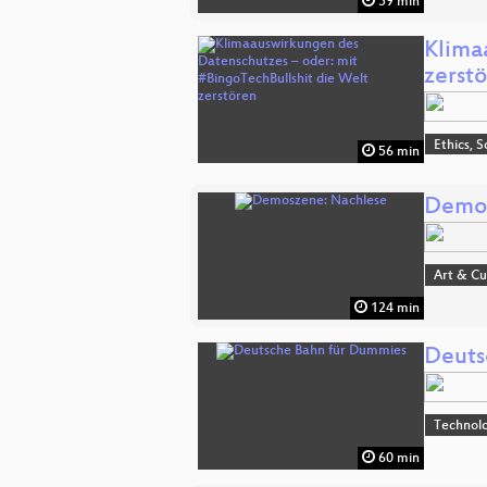
59 min
Klima
zerst
Ethics, S
56 min
Demos
Art & Cu
124 min
Deuts
Technolo
60 min