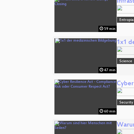
Infra
Entropia
59 min
1x1 d
Science
47 min
Cyber
Security
60 min
Warum