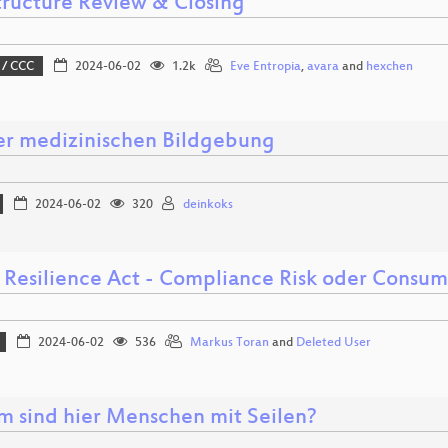
structure Review & Closing
 / CCC
2024-06-02
1.2k
Eve Entropia
,
avara
and
hexchen
er medizinischen Bildgebung
2024-06-02
320
deinkoks
 Resilience Act - Compliance Risk oder Consum
2024-06-02
536
Markus Toran
and
Deleted User
 sind hier Menschen mit Seilen?