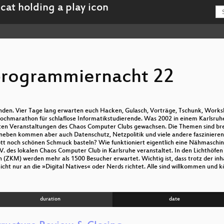
programmiernacht 22
inden. Vier Tage lang erwarten euch Hacken, Gulasch, Vorträge, Tschunk, Work
Kochmarathon für schlaflose Informatikstudierende. Was 2002 in einem Karlsruh
ößten Veranstaltungen des Chaos Computer Clubs gewachsen. Die Themen sind bre
aneben kommen aber auch Datenschutz, Netzpolitik und viele andere faszinie
t noch schönen Schmuck basteln? Wie funktioniert eigentlich eine Nähmaschin
 des lokalen Chaos Computer Club in Karlsruhe veranstaltet. In den Lichthöfen
(ZKM) werden mehr als 1500 Besucher erwartet. Wichtig ist, dass trotz der inha
ht nur an die »Digital Natives« oder Nerds richtet. Alle sind willkommen und kö
duration
date