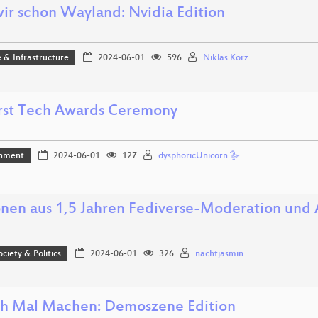
wir schon Wayland: Nvidia Edition
 & Infrastructure
2024-06-01
596
Niklas Korz
irst Tech Awards Ceremony
inment
2024-06-01
127
dysphoricUnicorn 🪿
onen aus 1,5 Jahren Fediverse-Moderation und 
ociety & Politics
2024-06-01
326
nachtjasmin
ch Mal Machen: Demoszene Edition