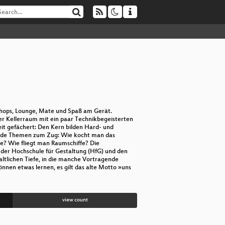
shops, Lounge, Mate und Spaß am Gerät.
er Kellerraum mit ein paar Technikbegeisterten
it gefächert: Den Kern bilden Hard- und
rende Themen zum Zug: Wie kocht man das
e? Wie fliegt man Raumschiffe? Die
 der Hochschule für Gestaltung (HfG) und den
ltlichen Tiefe, in die manche Vortragende
nnen etwas lernen, es gilt das alte Motto »uns
view count