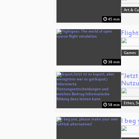
Art & Cu
45 min
Flight
Games
38 min
"Jetzt
Nutzu
Ethics, S
58 min
I beg