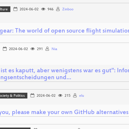
lture
2024-06-02
946
Zinboo
gear: The world of open source flight simulatio
2024-06-02
291
Nia
 ist es kaputt, aber wenigstens war es gut": Inf
ngsentscheidungen und…
ociety & Politics
2024-06-02
215
elu
 you, please make your own GitHub alternatives