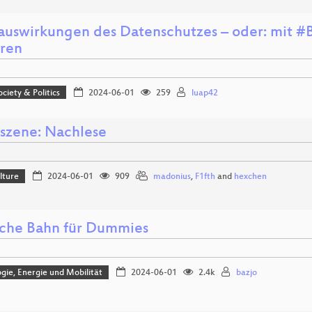
auswirkungen des Datenschutzes – oder: mit #
ören
ociety & Politics
2024-06-01
259
luap42
zene: Nachlese
lture
2024-06-01
909
madonius
,
F1fth
and
hexchen
che Bahn für Dummies
gie, Energie und Mobilität
2024-06-01
2.4k
bazjo