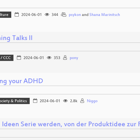
lture
2024-06-01
344
psykon
and
Shana Marinitsch
ing Talks II
 / CCC
2024-06-01
353
pony
ng your ADHD
ociety & Politics
2024-06-01
2.8k
Niggo
Ideen Serie werden, von der Produktidee zur 