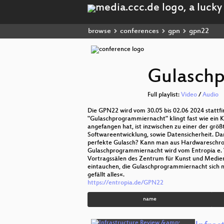
browse
conferences
gpn
gpn22
Gulasch
Full playlist:
Video
/
Audio
Die GPN22 wird vom 30.05 bis 02.06 2024 stattf
"Gulaschprogrammiernacht" klingt fast wie ein 
angefangen hat, ist inzwischen zu einer der gr
Softwareentwicklung, sowie Datensicherheit. D
perfekte Gulasch? Kann man aus Hardwareschrot
Gulaschprogrammiernacht wird vom Entropia e. V.
Vortragssälen des Zentrum für Kunst und Medien 
eintauchen, die Gulaschprogrammiernacht sich nic
gefällt alles«.
https://entropia.de/GPN22
name