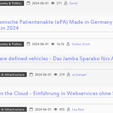
ociety & Politics
2024-06-01
271
Sarah
ronische Patientenakte (ePA) Made in Germany -
in 2024
ociety & Politics
2024-06-01
16.7k
Stefan Streit
are defined vehicles - Das Jamba Sparabo fürs 
 & Infrastructure
2024-06-01
219
archangel
in the Cloud - Einführung in Webservices ohne
 & Infrastructure
2024-06-01
455
Lea Rain