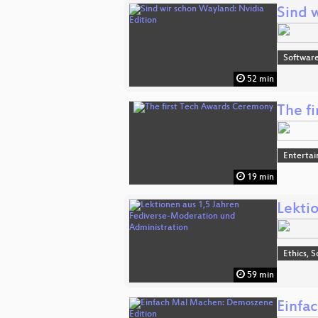
Sind 
Software
52 min
The f
Enterta
19 min
Lekti
Ethics, S
59 min
Einfa