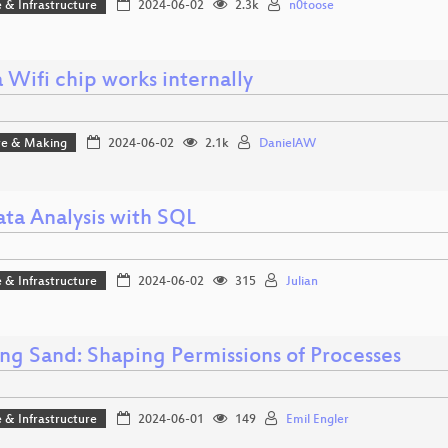
 & Infrastructure
2024-06-02
2.3k
n0toose
 Wifi chip works internally
e & Making
2024-06-02
2.1k
DanielAW
ata Analysis with SQL
 & Infrastructure
2024-06-02
315
Julian
ng Sand: Shaping Permissions of Processes
 & Infrastructure
2024-06-01
149
Emil Engler