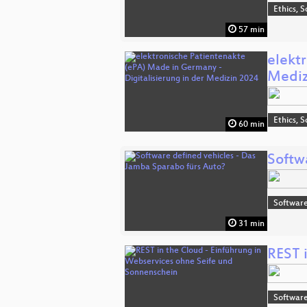
Ethics, S
57 min
elekt
Mediz
Ethics, S
60 min
Softw
Software
31 min
REST 
Software