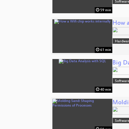
Software
59 min
How a
Hardwar
61 min
Big D
Software
40 min
Moldi
Software