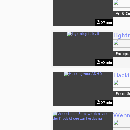
Art & Cu
59 min
Lightn
Entropia
65 min
Hacki
Ethics, S
59 min
Wenn 