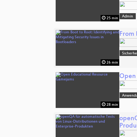
Admin
25 min
From B
Sicherhe
26 min
Open 
Anwend
28 min
openQ
Produ