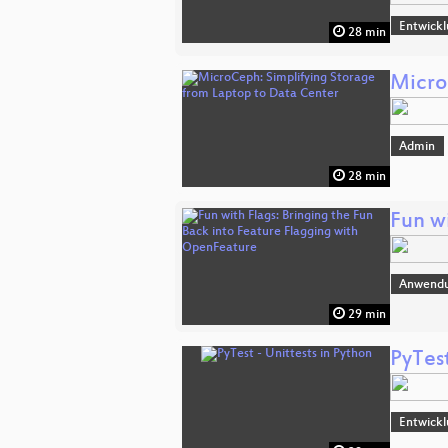
Entwick
28 min
Micro
Admin
28 min
Fun w
Anwend
29 min
PyTest
Entwick