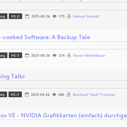
ung
HS i2
2025-04-26
175
Helmut Schmidt
cooked Software: A Backup Tale
ung
HS i1
2025-04-26
274
Florian Winkelbauer
ing Talks
ity
HS i1
2025-04-26
686
Bernhard "Slash" Trummer
ox VE - NVIDIA Grafikkarten (einfach) durchge