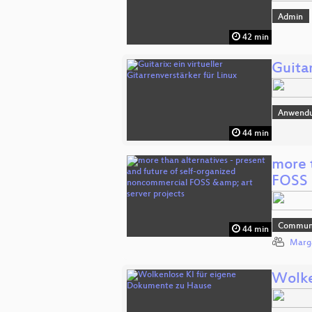
Admin
42 min
Guitar
Anwend
44 min
more 
FOSS 
Commun
44 min
Marga
Wolke