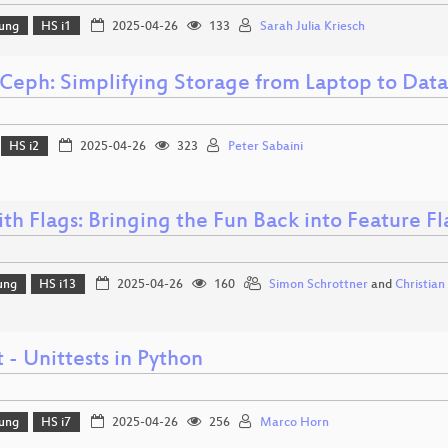
lung
HS i1
2025-04-26
133
Sarah Julia Kriesch
Ceph: Simplifying Storage from Laptop to Dat
HS i2
2025-04-26
323
Peter Sabaini
ith Flags: Bringing the Fun Back into Feature 
ung
HS i13
2025-04-26
160
Simon Schrottner
and
Christian
 - Unittests in Python
lung
HS i7
2025-04-26
256
Marco Horn