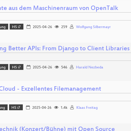
hte aus dem Maschinenraum von OpenTalk
lung
HS i7
2025-04-26
259
Wolfgang Silbermayr
ing Better APIs: From Django to Client Librarie
lung
HS i7
2025-04-26
546
Harald Nezbeda
loud - Exzellentes Filemanagement
ung
HS i7
2025-04-26
1.4k
Klaas Freitag
technik (Konzert/Bühne) mit Open Source