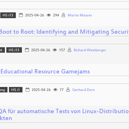
HS i13
2025-04-26
294
Martin Maurer
oot to Root: Identifying and Mitigating Securit
it
HS i13
2025-04-26
157
Richard Weinberger
Educational Resource Gamejams
ung
HS i1
2025-04-26
77
Gerhard Dorn
A für automatische Tests von Linux-Distributi
kten