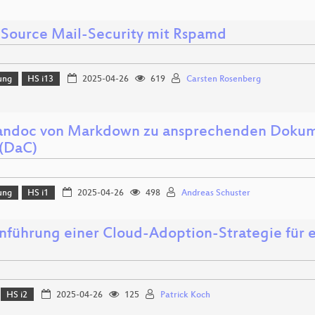
Source Mail-Security mit Rspamd
ung
HS i13
2025-04-26
619
Carsten Rosenberg
andoc von Markdown zu ansprechenden Dokum
(DaC)
ung
HS i1
2025-04-26
498
Andreas Schuster
inführung einer Cloud-Adoption-Strategie für 
HS i2
2025-04-26
125
Patrick Koch