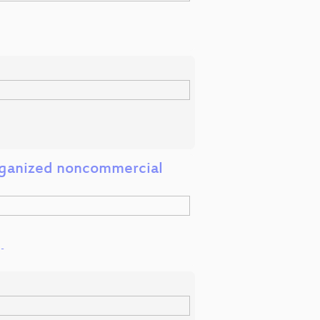
-organized noncommercial
d
-