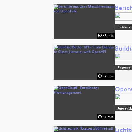
Beric
Entwick
36 min
Build
Entwick
37 min
OpenC
Anwend
37 min
Licht