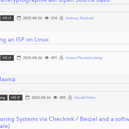
enkryptographie auf Open Source Basis
HS i1
2025-04-26
214
Andreas Neuhold
ng an ISP on Linux
HS i1
2025-04-26
491
Heimo Pleschiutschnig
lasma
ung
HS i7
2025-04-26
405
Harald Sitter
oring Systems via Checkmk / Beszel and a soft
cale)