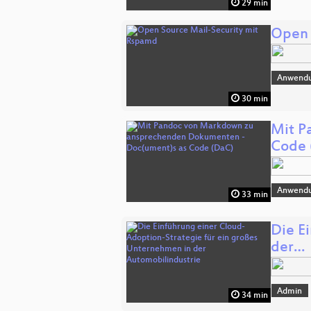
29 min
Open 
Anwend
30 min
Mit P
Code 
Anwend
33 min
Die E
der…
Admin
34 min