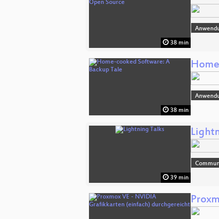
Anwend
38 min
Home-
Anwend
38 min
Lightn
Commun
39 min
Proxm