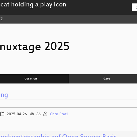
 2
inuxtage 2025
duration
date
ing
2025-04-26
86
Chris Pratl