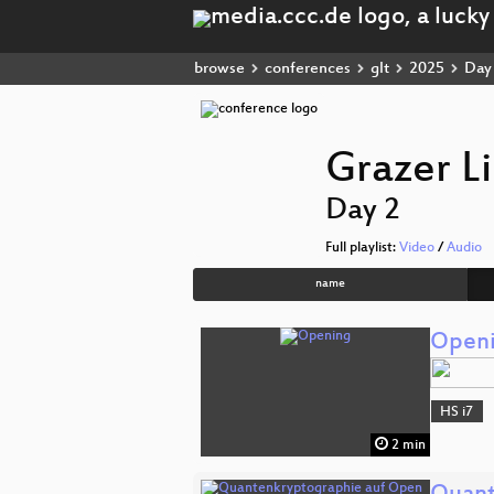
browse
conferences
glt
2025
Day
Grazer L
Day 2
Full playlist:
Video
/
Audio
name
Open
HS i7
2 min