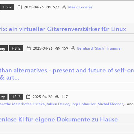
HS i2
2025-04-26
522
Mario Loderer
ix: ein virtueller Gitarrenverstärker für Linux
ung
HS i2
2025-04-26
159
Bernhard "Slash" Trummer
than alternatives - present and future of self
& art…
ity
HS i2
2025-04-26
117
rethe Maierhofer-Lischka
,
Aileen Derieg
,
Jogi Hofmüller
,
Michal Klodner
,
-
an
nlose KI für eigene Dokumente zu Hause