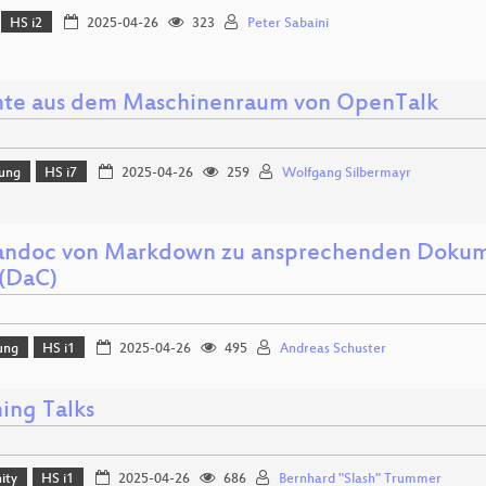
HS i2
2025-04-26
323
Peter Sabaini
hte aus dem Maschinenraum von OpenTalk
lung
HS i7
2025-04-26
259
Wolfgang Silbermayr
andoc von Markdown zu ansprechenden Dokum
(DaC)
ung
HS i1
2025-04-26
495
Andreas Schuster
ing Talks
ity
HS i1
2025-04-26
686
Bernhard "Slash" Trummer