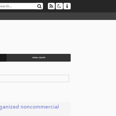
view count
-organized noncommercial