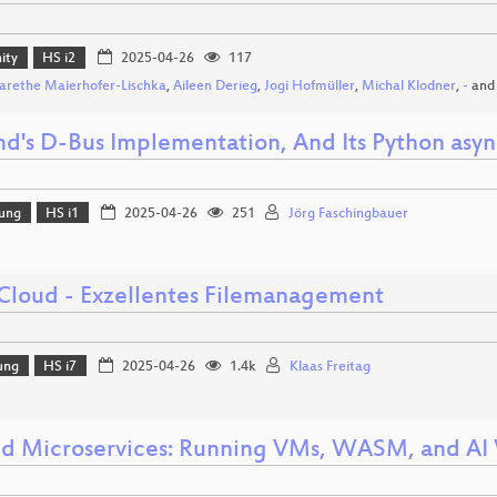
ity
HS i2
2025-04-26
117
rethe Maierhofer-Lischka
,
Aileen Derieg
,
Jogi Hofmüller
,
Michal Klodner
,
-
an
md's D-Bus Implementation, And Its Python asyn
lung
HS i1
2025-04-26
251
Jörg Faschingbauer
loud - Exzellentes Filemanagement
ung
HS i7
2025-04-26
1.4k
Klaas Freitag
d Microservices: Running VMs, WASM, and AI