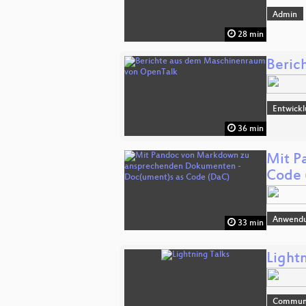
Admin
28 min
Beric
Entwick
36 min
Mit P
Code 
Anwend
33 min
Lightn
Commun