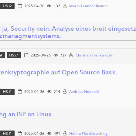
HS i2
2025-04-26
132
Mario-Leander Reimer
 ja, Security nein. Analyse eines breit eingeset
tzmanagmentsystems.
it
HS i7
2025-04-26
727
Christian Trenkwalder
enkryptographie auf Open Source Basis
HS i1
2025-04-26
214
Andreas Neuhold
ng an ISP on Linux
HS i1
2025-04-26
491
Heimo Pleschiutschnig