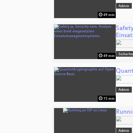
Admin
49 min
Safety
Einsa
Sicherhe
49 min
Quant
Admin
15 min
Runni
Admin