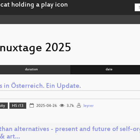
inuxtage 2025
duration
date
ls in Österreich. Ein Update.
ity
HS i13
2025-04-26
3.7k
leyrer
than alternatives - present and future of self
& art…