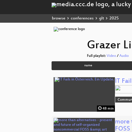
browse
conferences
glt
2025
Grazer L
Full playlist:
Video
/
Audio
name
IT Fai
Commun
48 min
more 
FOSS 