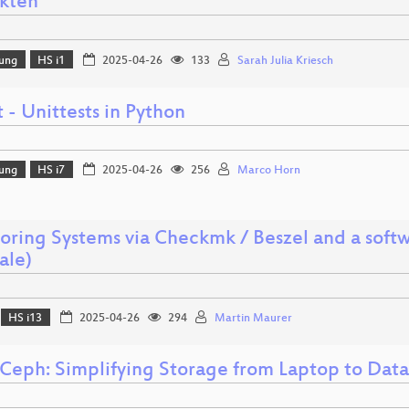
kten
lung
HS i1
2025-04-26
133
Sarah Julia Kriesch
 - Unittests in Python
lung
HS i7
2025-04-26
256
Marco Horn
oring Systems via Checkmk / Beszel and a soft
cale)
HS i13
2025-04-26
294
Martin Maurer
Ceph: Simplifying Storage from Laptop to Dat