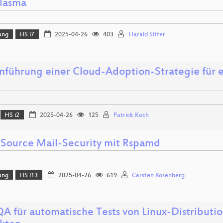
lasma
ung
HS i7
2025-04-26
403
Harald Sitter
inführung einer Cloud-Adoption-Strategie für 
HS i2
2025-04-26
125
Patrick Koch
Source Mail-Security mit Rspamd
ung
HS i13
2025-04-26
619
Carsten Rosenberg
A für automatische Tests von Linux-Distributi