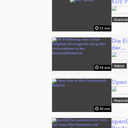
KDE P
Anwend
23 min
Die E
der…
Admin
34 min
Open 
Anwend
30 min
openQ