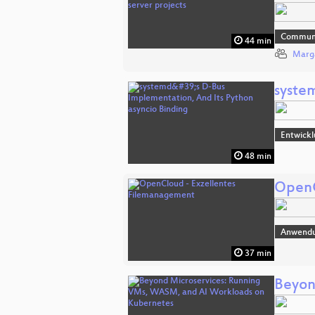
Commun
44 min
Marga
syste
Entwick
48 min
OpenC
Anwend
37 min
Beyon