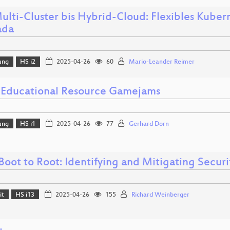
ulti-Cluster bis Hybrid-Cloud: Flexibles Kube
ada
ung
HS i2
2025-04-26
60
Mario-Leander Reimer
Educational Resource Gamejams
ung
HS i1
2025-04-26
77
Gerhard Dorn
oot to Root: Identifying and Mitigating Securit
it
HS i13
2025-04-26
155
Richard Weinberger