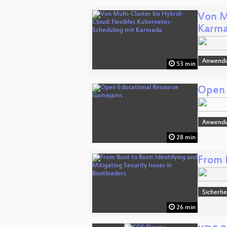
Von M
Karm
Anwend
53 min
Open 
Anwend
28 min
From B
Sicherhe
26 min