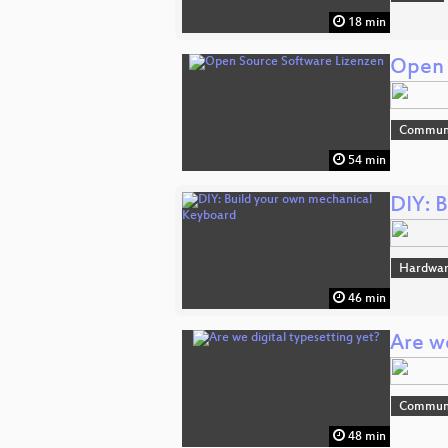
18 min
Open 
Commun
54 min
DIY: 
Hardwa
46 min
Are we
Commun
48 min