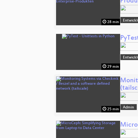
Produ
Entwick
28 min
PyTest
Entwick
29 min
Monit
(tails
Admin
25 min
Micro