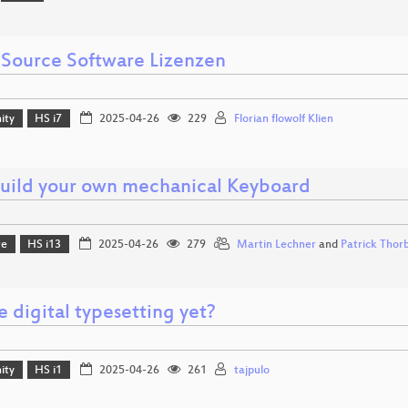
Source Software Lizenzen
ity
HS i7
2025-04-26
229
Florian flowolf Klien
Build your own mechanical Keyboard
re
HS i13
2025-04-26
279
Martin Lechner
and
Patrick Thor
 digital typesetting yet?
ity
HS i1
2025-04-26
261
tajpulo