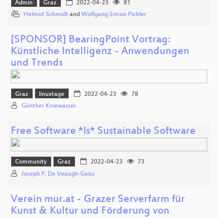
Admin
Graz
2022-04-23
81
Helmut Schmidt
and
Wolfgang Simon Pichler
[SPONSOR] BearingPoint Vortrag:
Künstliche Intelligenz - Anwendungen
und Trends
Graz
linuxtage
2022-04-23
78
Günther Kniewasser
Free Software *Is* Sustainable Software
Community
Graz
2022-04-23
73
Joseph P. De Veaugh-Geiss
Verein mur.at - Grazer Serverfarm für
Kunst & Kultur und Förderung von