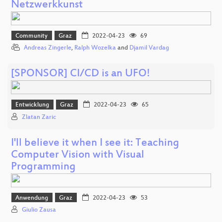
Netzwerkkunst
Community
Graz
2022-04-23
69
Andreas Zingerle
,
Ralph Wozelka
and
Djamil Vardag
[SPONSOR] CI/CD is an UFO!
Entwicklung
Graz
2022-04-23
65
Zlatan Zaric
I'll believe it when I see it: Teaching
Computer Vision with Visual
Programming
Anwendung
Graz
2022-04-23
53
Giulio Zausa