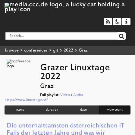
browse
conferences
glt
2022
Graz
Grazer Linuxtage
2022
Graz
Full playlist:
Video
/
Audio
https://www.linuxtage.at/
name
duration
date
view count
Die unterhaltsamsten österreichischen IT
Fails der letzten Jahre und was wir