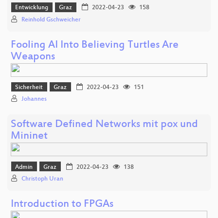
Entwicklung
Graz
2022-04-23
158
Reinhold Gschweicher
Fooling AI Into Believing Turtles Are
Weapons
Sicherheit
Graz
2022-04-23
151
Johannes
Software Defined Networks mit pox und
Mininet
Admin
Graz
2022-04-23
138
Christoph Uran
Introduction to FPGAs