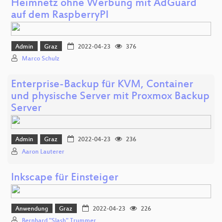
Heimnetz ohne Werbung mit AdGuard
auf dem RaspberryPI
Admin
Graz
2022-04-23
376
Marco Schulz
Enterprise-Backup für KVM, Container
und physische Server mit Proxmox Backup
Server
Admin
Graz
2022-04-23
236
Aaron Lauterer
Inkscape für Einsteiger
Anwendung
Graz
2022-04-23
226
Bernhard "Slash" Trummer