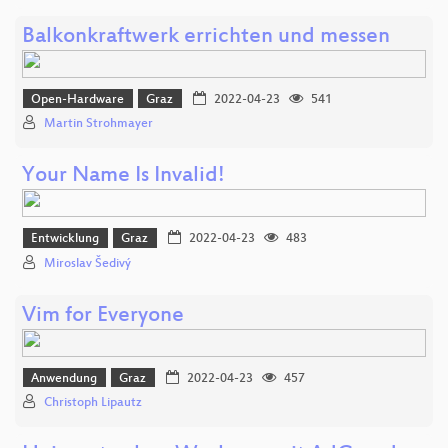
Balkonkraftwerk errichten und messen
Open-Hardware
Graz
2022-04-23
541
Martin Strohmayer
Your Name Is Invalid!
Entwicklung
Graz
2022-04-23
483
Miroslav Šedivý
Vim for Everyone
Anwendung
Graz
2022-04-23
457
Christoph Lipautz